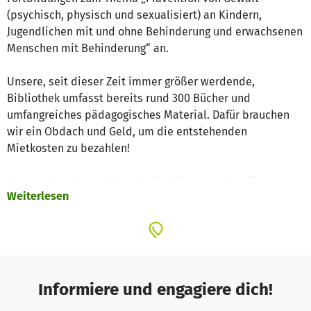
(psychisch, physisch und sexualisiert) an Kindern,
Jugendlichen mit und ohne Behinderung und erwachsenen
Menschen mit Behinderung“ an.
Unsere, seit dieser Zeit immer größer werdende,
Bibliothek umfasst bereits rund 300 Bücher und
umfangreiches pädagogisches Material. Dafür brauchen
wir ein Obdach und Geld, um die entstehenden
Mietkosten zu bezahlen!
Standardwerke und aktuelle Fachliteratur sind für unsere
Weiterlesen
MitarbeiterInnen wichtig, um auf dem neuesten Stand zu
bleiben und sich weiterbilden zu können.
Zusätzlich erreichen wir mit unseren großen und sehr
beliebten Büchertischen bei Fortbildungen jährlich etwa
500 TeilnehmerInnen, die so vor Ort direkt in den Büchern
blättern können.
Informiere und engagiere dich!
Für teilnehmende Fachkräfte ist dies eine hilfreiche