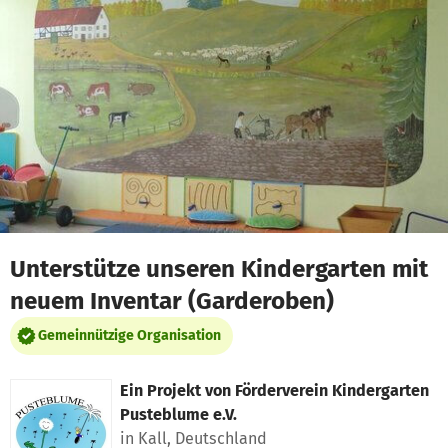
Zum Hauptinhalt springen
Erklärung zur Barrierefreiheit anzeigen
Unterstütze unseren Kindergarten mit
neuem Inventar (Garderoben)
Gemeinnützige Organisation
Ein Projekt von
Förderverein Kindergarten
Pusteblume e.V.
in Kall, Deutschland