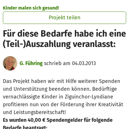
Zum Hauptinhalt springen
Erklärung zur Barrierefreiheit anzeigen
Kinder malen sich gesund!
Projekt teilen
Für diese Bedarfe habe ich eine
(Teil-)Auszahlung veranlasst:
G. Führing
schrieb am 04.03.2013
Das Projekt haben wir mit Hilfe weiterer Spenden
und Unterstützung beenden können. Bedürftige
vernachlässigte Kinder in Ziguinchor-Lyndiane
profitieren nun von der Förderung ihrer Kreativität
und Leistungsbereitschaft!
Es wurden 40,00 € Spendengelder für folgende
Bedarfe beantragt: