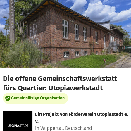
Zum Hauptinhalt springen
Erklärung zur Barrierefreiheit anzeigen
Die offene Gemeinschaftswerkstatt
fürs Quartier: Utopiawerkstadt
Gemeinnützige Organisation
Ein Projekt von
Förderverein Utopiastadt e.
V.
in Wuppertal, Deutschland