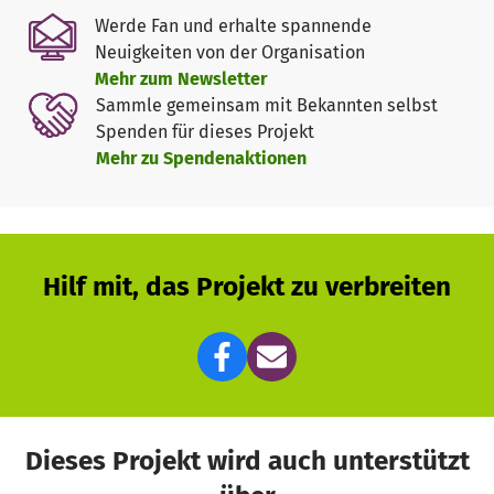
Heizung, Dach, Wände – um nur ein paar der Baustellen zu
Werde Fan und erhalte spannende
nennen. In den News halten wir Euch auf dem Laufenden.
Neuigkeiten von der Organisation
Wenn Ihr Euch aktiv beteiligen wollt, schickt eine Mail an
Mehr zum Newsletter
werkstatt@utopiastadt.eu und wir tragen Euch auf der
Sammle gemeinsam mit Bekannten selbst
Helferliste ein.
Spenden für dieses Projekt
Mehr zu Spendenaktionen
Hilf mit, das Projekt zu verbreiten
Dieses Projekt wird auch unterstützt