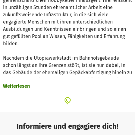
gemeinschaftlichen Hobbykeller hinausgeht. Hier entsteht
in unzähligen Stunden ehrenamtlicher Arbeit eine
zukunftsweisende Infrastruktur, in die sich viele
engagierte Menschen mit ihren unterschiedlichen
Ausbildungen und Kenntnissen einbringen und so einen
gut gefüllten Pool an Wissen, Fähigkeiten und Erfahrung
bilden.
Nachdem die Utopiawerkstadt im Bahnhofsgebäude
schon längst an ihre Grenzen stößt, ist sie nun dabei, in
das Gebäude der ehemaligen Gepäckabfertigung hinein zu
wachsen. Dazu gilt es, das gesamte Gebäude zu sanieren.
Weiterlesen
Sei dabei! Mit einer Spende und mit tatkräftiger
Beteiligung an den Utopiastadt-Workouts, jeden Samstag
ab 11:00 Uhr!
Mit der Zeit werden wir hier mehr und mehr Bedarfe
Informiere und engagiere dich!
anlegen. Denn es gibt noch viel zu tun: