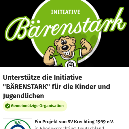
Zum Hauptinhalt springen
Erklärung zur Barrierefreiheit anzeigen
Unterstütze die Initiative
"BÄRENSTARK" für die Kinder und
Jugendlichen
Gemeinnützige Organisation
Ein Projekt von
SV Krechting 1959 e.V.
in Rhede-Krechting, Deutschland