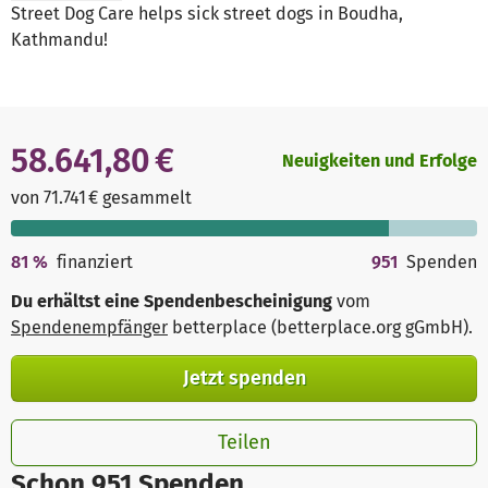
Street Dog Care helps sick street dogs in Boudha,
Kathmandu!
58.641,80 €
Neuigkeiten und Erfolge
von 71.741 € gesammelt
81
%
finanziert
951
Spenden
Du erhältst eine Spendenbescheinigung
vom
Spendenempfänger
betterplace (betterplace.org gGmbH)
.
Jetzt spenden
Teilen
Schon 951 Spenden.