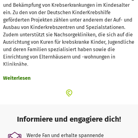
und Bekämpfung von Krebserkrankungen im Kindesalter
ein. Zu den von der Deutschen KinderKrebshilfe
geförderten Projekten zählen unter anderem der Auf- und
Ausbau von Kinderkrebszentren und Spezialstationen.
Zudem unterstützt sie Nachsorgekliniken, die sich auf die
Ausrichtung von Kuren für krebskranke Kinder, Jugendliche
und deren Familien spezialisiert haben sowie die
Einrichtung von Elternhäusern und -wohnungen in
Kliniknähe.
Weiterlesen
Jede Spende – egal in welcher Höhe – ermöglicht es uns
krebskranken Menschen dauerhaft eine bessere Zukunft
zu bieten. Was Sie mit Ihrem Beitrag bewirken, erfahren
Sie hier: www.krebshilfe.de
Die Deutsche Krebshilfe und ihre Stiftung Deutsche
Informiere und engagiere dich!
KinderKrebshilfe finanzieren ihre Aktivitäten
ausschließlich aus Spenden und freiwilligen
Werde Fan und erhalte spannende