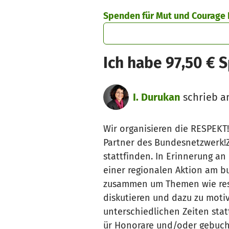
Zum Hauptinhalt springen
Erklärung zur Barrierefreiheit anzeigen
Spenden für Mut und Courage B
Ich habe 97,50 € 
I. Durukan
schrieb a
Wir organisieren die RESPEKT!
Partner des Bundesnetzwerk!Z
stattfinden. In Erinnerung a
einer regionalen Aktion am b
zusammen um Themen wie respe
diskutieren und dazu zu moti
unterschiedlichen Zeiten stat
ür Honorare und/oder gebuch