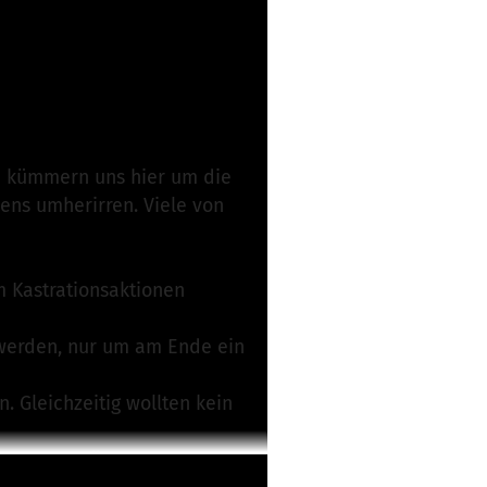
antwortlich
d kümmern uns hier um die
ens umherirren. Viele von
 Kastrationsaktionen
 werden, nur um am Ende ein
n. Gleichzeitig wollten kein
ben derzeit
über 350 Hunde und