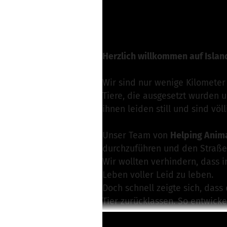
G. Wimmer von Förd
Nachricht schreibe
Herzlich willkommen auf Islan
Wir sind nur wenige Kilomete
Tiere, die ausgesetzt wurden 
ihnen leiden still und sind vö
Unser Team von
Helping Anim
durchzuführen und den Straße
Wir wollten verhindern, dass
Leben voller Leid zu leben.
Doch schnell zeigte sich, dass 
Tier zurücklassen. So entwicke
Seit vielen Jahren ist die Isla
Weiterlesen