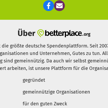
Seite unsere Großprojekte angelegt, die neben den allt
kosten, ebenfalls anfallen.
wert! Danke, dass du Teil dieser Mission bist.
Über
t die größte deutsche Spendenplattform. Seit 200
ganisationen und Unternehmen, Gutes zu tun. Al
rg sind gemeinnützig. Da auch wir selbst gemeinn
iert arbeiten, ist unsere Plattform für die Organi
gegründet
gemeinnützige Organisationen
für den guten Zweck