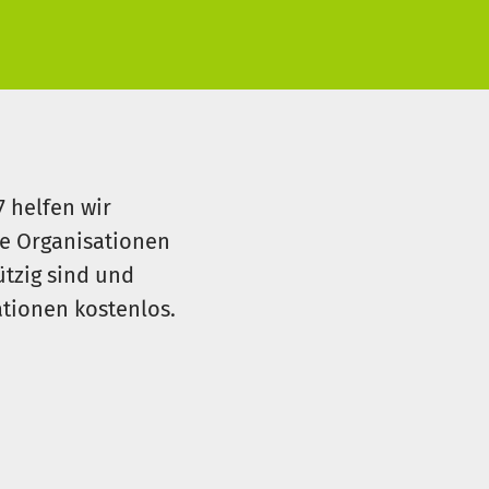
äglichen Nebenkosten,
7 helfen wir
le Organisationen
ützig sind und
sationen kostenlos.