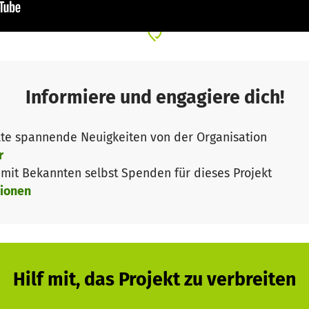
haben ihr eigenes schweres Schicksal und sind dankbar f
n besseres Leben.
e ist mit viel Verantwortung und einem hohen finanziel
 jedes Tier ein eigenes Zuhause finden und das Tierheim
Informiere und engagiere dich!
Aufgabe gemacht, jedem Tier das bestmögliche Leben a
 um, indem bei uns
alle Zwinger täglich gereinigt werden
te spannende Neuigkeiten von der Organisation
n.
So sind sie nicht einem Leben nur auf Beton ausges
r
h
, um die Tiere bei jeder Witterungslage bestmöglich z
it Bekannten selbst Spenden für dieses Projekt
 beim Namen, ihre Bedürfnisse und ihre Persönlichkeite
ionen
ze haben.
e wäre dies ohne eure Unterstützung definitiv nicht mög
htiges Anliegen, Tierschutz nachhaltig zu gestalten. Des
Gemeinsam verringern wir so dauerhaft die Menge an S
Hilf mit, das Projekt zu verbreiten
m zukunftssicher machen. Hierfür sind die Erweiterung
dig.