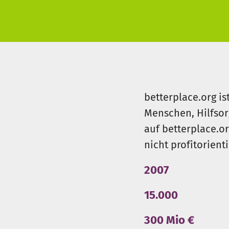
Hierfür haben wir auf dieser 
Fütterungskosten und Tierarzt
Für uns ist jedes Leben lebens
Dein HAR-Team ❤️
betterplace.org is
Menschen, Hilfsor
auf betterplace.o
nicht profitorient
2007
15.000
300 Mio €