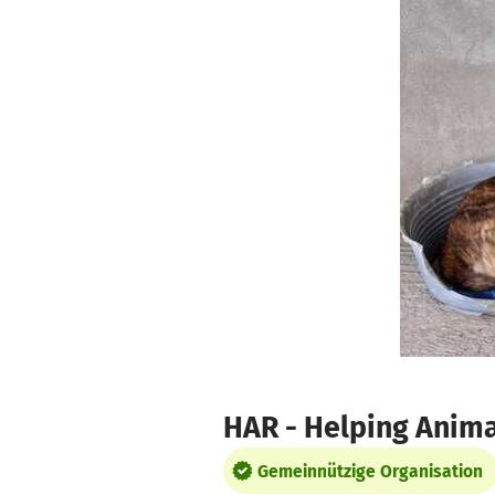
Zum Hauptinhalt springen
Erklärung zur Barrierefreiheit anzeigen
HAR - Helping Anim
Gemeinnützige Organisation