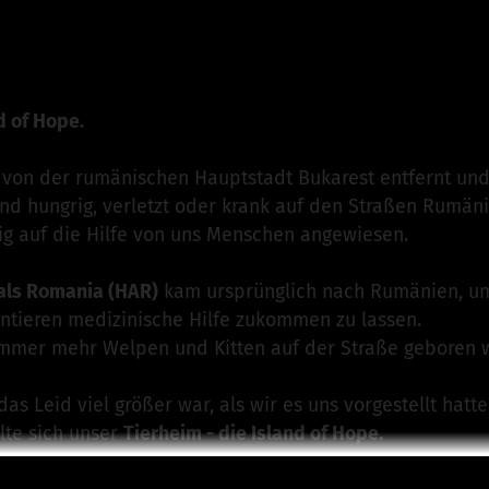
erverein Treue-Pfoetchen e.V.
ist für dieses Projekt ver
n
d of Hope.
r von der rumänischen Hauptstadt Bukarest entfernt un
und hungrig, verletzt oder krank auf den Straßen Rumäni
llig auf die Hilfe von uns Menschen angewiesen.
als Romania (HAR)
kam ursprünglich nach Rumänien, um
ntieren medizinische Hilfe zukommen zu lassen.
 immer mehr Welpen und Kitten auf der Straße geboren
das Leid viel größer war, als wir es uns vorgestellt hatte
lte sich unser
Tierheim - die Island of Hope.
nd of Hope nun ein sicherer Ort für Straßentiere. Hier le