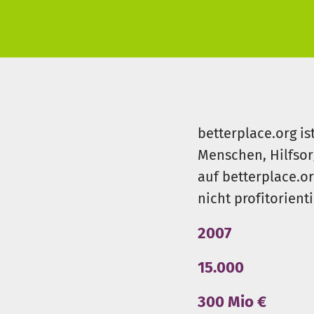
dass das Leben es in Zukunft 
www.facebook.com/kinderdor
betterplace.org is
Menschen, Hilfsor
auf betterplace.o
nicht profitorient
2007
15.000
300 Mio €