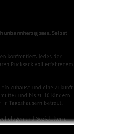
h unbarmherzig sein. Selbst
n konfrontiert. Jedes der
baren Rucksack voll erfahrenem
n ein Zuhause und eine Zukunft
-mutter und bis zu 10 Kindern
n in Tageshäusern betreut.
ychologen und Sozialeltern.
bereiten. Jugendliche, die mit