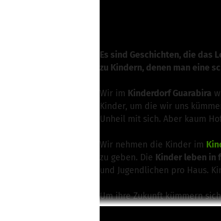
T. Hautz von Kinder
Nachricht schreibe
Es sind Geschichten, die das 
zu Kindern, denen man eine s
Wir im
Kinderdorf Guarabira
we
Kinder, um die wir uns kümmer
Unheil mit sich. Aber kaum Ho
Wir nehmen die Kinder im
Kin
zu geben. Die
Kinder leben in
und Jugendlichen pro Haus. Ki
Um ihre Zukunft kümmern sich 
Bei uns gehen die Kinder auc
Weiterlesen