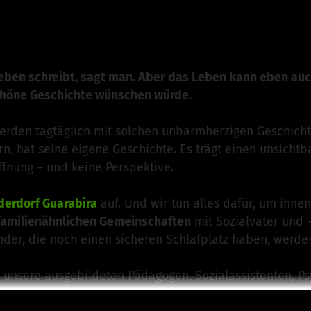
dorf Guarabira e. V.
ist für dieses Projekt verantwortlich
n
Leben schreibt, sagt man. Aber das Leben kann eben auc
chöne Geschichte wünschen würde.
rden tagtäglich mit solchen unbarmherzigen Geschichte
n, hat seine eigene Geschichte. Es trägt einen unsicht
ffnung – und keine Perspektive.
derdorf Guarabira
auf. Und wir tun alles dafür, um ihne
 familienähnlichen Gemeinschaften
mit Sozialvater und 
nder, die noch einen sicheren Schlafplatz haben, werde
unsere ausgebildeten Pädagogen, Sozialassistenten, Ps
h zur
Schule
, um sie auf ein selbstständiges Leben vorzu