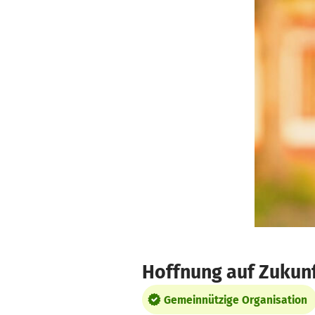
Zum Hauptinhalt springen
Erklärung zur Barrierefreiheit anzeigen
Hoffnung auf Zukun
Gemeinnützige Organisation