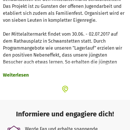
Das Projekt ist zu Gunsten der offenen Jugendarbeit und
etabliert sich zudem als Familienfest. Organisiert wird er
von sieben Leuten in kompletter Eigenregie.
Der Mittelaltermarkt findet vom 30.06. - 02.07.2017 auf
dem Rathausplatz in Schwanstetten statt. Durch
Programmangebote wie unseren "Lagerlauf" erzielen wir
den positiven Nebeneffekt, dass unsere jüngsten
Besucher auch etwas lernen. So erhalten die jüngsten
einen Laufzettel, auf denen Fragen bzw. Aufgaben stehen,
Weiterlesen
die es zu bewältigen gilt. So kommen sie mit den Akteuren
näher in Kontakt und lernen etwas über frühere Epochen.
Wir möchten aus dem Kommerz raus und wieder Werte
vermitteln, die Zeit entschleunigen und die Menschen aus
ihrem stressigen Alltag entführen. Auch die Preispolitik an
der Bewirtung ist so ausgelegt, dass Menschen aller
Informiere und engagiere dich!
Einkommensschichten ihr leibliches Wohlergehen leisten
können.Ein lebendiges Lagerleben und buntes
Werde Fan und erhalte spannende