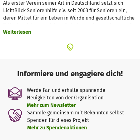
Als erster Verein seiner Art in Deutschland setzt sich
LichtBlick Seniorenhilfe e.V. seit 2003 für Senioren ein,
deren Mittel für ein Leben in Würde und gesellschaftliche
Teilhabe nicht ausreichen. Dabei engagieren wir uns auf
Weiterlesen
zwei Ebenen: als Helfer und als Fürsprecher.
Als Helfer unterstützen wir bedürftige Senioren dauerhaft
finanziell, und das schnell, unbürokratisch und sehr
persönlich. Hand in Hand mit unseren Spendern und
Partnern sorgen wir beispielsweise dafür, dass sich
Informiere und engagiere dich!
Betroffene endlich ein neues Paar Schuhe, eine neue
Matratze oder Lebensmittel leisten können. Dinge also,
Werde Fan und erhalte spannende
die für fast alle von uns selbstverständlich sind – und für
Neuigkeiten von der Organisation
jeden alten Menschen selbstverständlich sein sollten.
Mehr zum Newsletter
Sammle gemeinsam mit Bekannten selbst
Als Fürsprecher geben wir bedürftigen Senioren eine
Spenden für dieses Projekt
Stimme, die nicht überhört werden kann. Wir wirken
Mehr zu Spendenaktionen
gesellschaftlichen Fehlentwicklungen zu Lasten alter
Menschen entgegen und schaffen Anreize, sich mit uns in