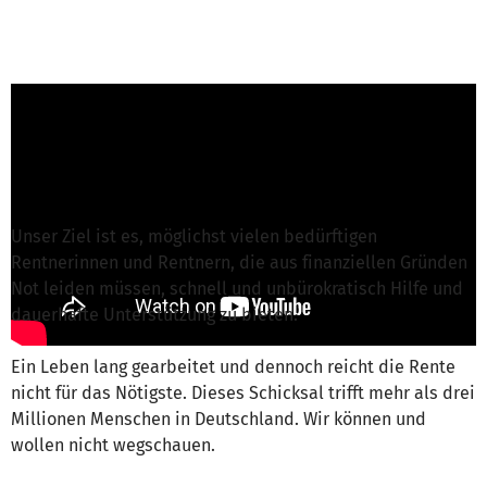
Brigitte Grung von Lichtblick Seniorenhilfe e.V.
ist für dieses Projekt verantwortlich
Nachricht schreiben
Unser Ziel ist es, möglichst vielen bedürftigen
Rentnerinnen und Rentnern, die aus finanziellen Gründen
Not leiden müssen, schnell und unbürokratisch Hilfe und
dauerhafte Unterstützung zu bieten.
Ein Leben lang gearbeitet und dennoch reicht die Rente
nicht für das Nötigste. Dieses Schicksal trifft mehr als drei
Millionen Menschen in Deutschland. Wir können und
wollen nicht wegschauen.