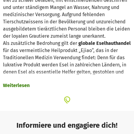
viel zu schwer beladen, mit einschneidenden Geschirren
und unter ständigem Mangel an Wasser, Nahrung und
medizinischer Versorgung. Aufgrund fehlenden
Tierschutzwissens in der Bevölkerung und unzureichend
ausgebildetem tierärztlichen Personal bleiben die Leiden
der loyalen Grautiere zumeist lange unerkannt.
Als zusätzliche Bedrohung gilt der
globale Eselhauthandel
für das vermeintliche Heilprodukt „Ejiao“, das in der
Traditionellen Medizin Verwendung findet: Denn für das
lukrative Produkt werden Esel in zahlreichen Ländern, in
denen Esel als essentielle Helfer gelten, gestohlen und
unter widrigsten Bedingungen geschlachtet, um die Haut
Weiterlesen
für den Export zu gewinnen.
Wir von der Welttierschutzgesellschaft stehen fest an der
Seite der Esel
– gemeinsam mit unseren lokalen Partnern
zum Beispiel in Kenia, Tansania und Indien leisten wir
durch umfangreiche Projekte und Soforthilfen
Informiere und engagiere dich!
lebensrettende Hilfe: