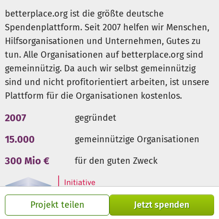
Tierwohl weltweit durch Tierschutzbildung.
betterplace.org ist die größte deutsche
Dozent*innen an Universitäten und Colleges werden
Spendenplattform. Seit 2007 helfen wir Menschen,
angeleitet, wichtiges Tierwohlwissen an (zukünftige)
Hilfsorganisationen und Unternehmen, Gutes zu
Tierärzt*innen und Fachkräfte für Tiergesundheit zu
tun. Alle Organisationen auf betterplace.org sind
vermitteln, deren Aus- und Weiterbildung bisher keine
Tierwohl-Aspekte beinhaltete.
gemeinnützig. Da auch wir selbst gemeinnützig
Um das langfristige Wirken unserer
sind und nicht profitorientiert arbeiten, ist unsere
Tierschutzmaßnahmen sicherzustellen, ist Bildung
Plattform für die Organisationen kostenlos.
stets eine Kernkomponente unserer Projektarbeit:
In
Workshops, innerhalb der mobilen Kliniken und durch
2007
gegründet
die Verbreitung von Informationsmaterialien machen
wir Eselhalter*innen mit den Bedürfnissen ihrer Tiere
15.000
gemeinnützige Organisationen
vertraut, sodass diese die Gesundheit ihrer Esel
300 Mio €
für den guten Zweck
eigenständig sichern lernen.
Liebe Tierfreund*innen, wir wollen mit aller Kraft für die
Tiere einstehen, doch das geht nur mit Eurer Hilfe – bitte
spendet für die treuen Gefährten!
Projekt teilen
Jetzt spenden