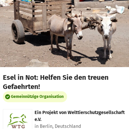
Zum Hauptinhalt springen
Erklärung zur Barrierefreiheit anzeigen
Esel in Not: Helfen Sie den treuen
Gefaehrten!
Gemeinnützige Organisation
Ein Projekt von
Welttierschutzgesellschaft
e.V.
in Berlin, Deutschland