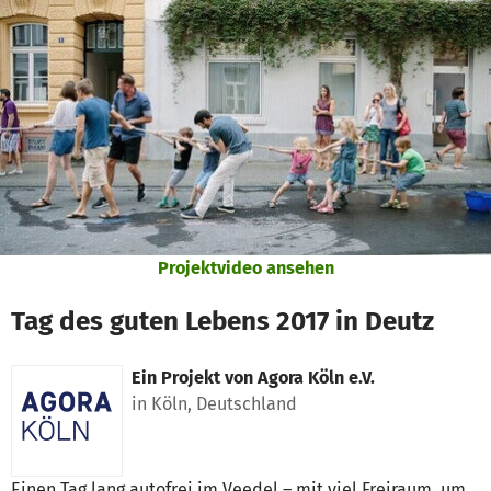
Zum Hauptinhalt springen
Erklärung zur Barrierefreiheit anzeigen
Projektvideo ansehen
Tag des guten Lebens 2017 in Deutz
Ein Projekt von
Agora Köln e.V.
in Köln, Deutschland
Einen Tag lang autofrei im Veedel – mit viel Freiraum, um