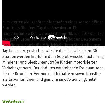
Projekt verantwortlich
Nachricht schreiben
Zum vierten Mal gehören die Straßen eines ganzen Kölner
Stadtteils für einen Tag den Anwohnern. Die
Bürgerinitiative Köln veranstaltet am 18. Juni 2017 den Tag
des guten Lebens in Köln Deutz und gibt den Bewohnern
des Viertels damit die Möglichkeit ihren Stadtteil einen
Tag lang so zu gestalten, wie sie ihn sich wünschen. 30
Straßen werden hierfür in dem Gebiet zwischen Gotenring,
Mindener und Siegburger Straße für den motorisierten
Verkehr gesperrt. Der dadurch entstehende Freiraum kann
für die Bewohner, Vereine und Initiativen sowie Künstler
als Labor für Ideen und gemeinsame Aktionen genutzt
werden.
Das Gute Leben selbst kann erstaunlich günstig sein. Ein
Weiterlesen
Kaffee vor der Haustür, ein Schwätzchen mit Nachbarn,