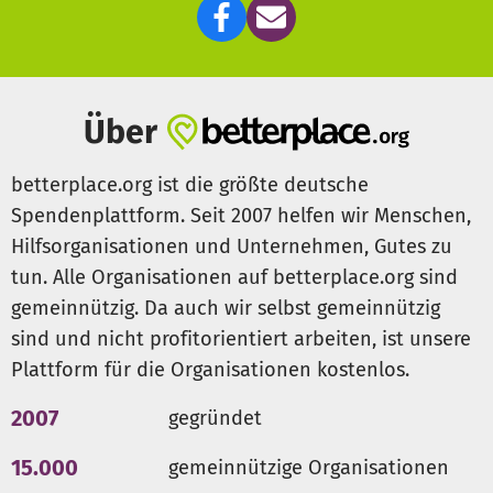
Du kannst als Teil des Projekts Verantwortung
übernehmen – für Deinen Freiraum. Jeder Euro zählt.
Ein Halteverbotsschild zu besorgen, aufzustellen und
wieder einzusammeln kostet uns beispielsweise 30 Euro.
Über
10 Euro pro Parkplatz. Schenk Deiner Straße Freiraum.
Oder schmeißt als WG oder Hausgemeinschaft zusammen.
betterplace.org ist die größte deutsche
<3
Spendenplattform. Seit 2007 helfen wir Menschen,
Hilfsorganisationen und Unternehmen, Gutes zu
tun. Alle Organisationen auf betterplace.org sind
gemeinnützig. Da auch wir selbst gemeinnützig
sind und nicht profitorientiert arbeiten, ist unsere
Plattform für die Organisationen kostenlos.
2007
gegründet
15.000
gemeinnützige Organisationen