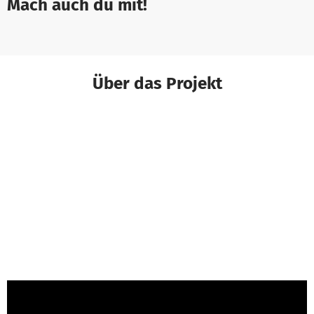
Mach auch du mit!
Über das Projekt
M. Herrndorf von Agora Köln e.V.
ist für dieses