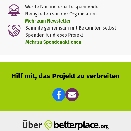
Werde Fan und erhalte spannende
Lassen Sie uns auch weiterhin gemeinsam dafür
Neuigkeiten von der Organisation
kämpfen, dass Kinder überall auf der Erde ein Leben
Mehr zum Newsletter
voller Hoffnung, Freude und Liebe führen können.
Sammle gemeinsam mit Bekannten selbst
Spenden für dieses Projekt
+++
Mehr zu Spendenaktionen
Wir machen Kinder stark fürs Leben!
In der Arche erleben Kinder Wertschätzung und Vertrauen
– unabhängig von ihrem sozialen und kulturellen
Hintergrund.
Hilf mit, das Projekt zu verbreiten
Als Arche glauben wir daran, dass jedes Kind etwas
Einzigartiges mit in die Welt bringt. Wir unterstützen
Kinder dabei ihr Potenzial zu entdecken: Talente fördern,
Bildung ermöglichen, Chancen geben – dafür stehen wir.
Mit dieser Vision engagieren wir uns als Arche
seit 2009
Über
im Düsseldorfer Stadtteil Wersten
für sozial