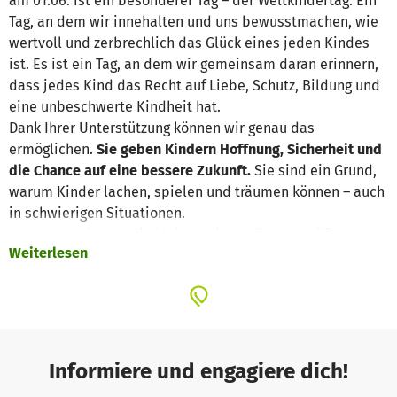
am 01.06. ist ein besonderer Tag – der Weltkindertag. Ein
Tag, an dem wir innehalten und uns bewusstmachen, wie
wertvoll und zerbrechlich das Glück eines jeden Kindes
ist. Es ist ein Tag, an dem wir gemeinsam daran erinnern,
dass jedes Kind das Recht auf Liebe, Schutz, Bildung und
eine unbeschwerte Kindheit hat.
Dank Ihrer Unterstützung können wir genau das
ermöglichen.
Sie geben Kindern Hoffnung, Sicherheit und
die Chance auf eine bessere Zukunft.
Sie sind ein Grund,
warum Kinder lachen, spielen und träumen können – auch
in schwierigen Situationen.
Manchmal sind es die kleinen Dinge, die den größten
Weiterlesen
Unterschied machen: Ein sicherer Ort zum Spielen, eine
warme Mahlzeit, eine liebevolle Umarmung oder eine
Chance auf Bildung.
Von Herzen danken wir Ihnen für Ihr Mitgefühl, Ihre
Großzügigkeit und Ihren Glauben an eine Welt, in der
Informiere und engagiere dich!
jedes Kind eine Chance auf Glück hat.