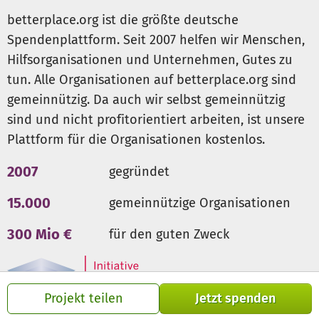
benachteiligte Kinder und Jugendliche. Inzwischen
betterplace.org ist die größte deutsche
erreichen wir mit unseren Angeboten
täglich bis zu 70
Spendenplattform. Seit 2007 helfen wir Menschen,
Kinder
im Grundschulalter
und 20 Jugendliche.
Neben
Hilfsorganisationen und Unternehmen, Gutes zu
einem Kern von hauptamtlichen Mitarbeitern engagieren
tun. Alle Organisationen auf betterplace.org sind
sich etwa 60 ehrenamtliche Helfer regelmäßig in
unterschiedlichen Projekten bei uns. Die Teilnahme halten
gemeinnützig. Da auch wir selbst gemeinnützig
wir bewusst kostenlos und es ist keine Anmeldung
sind und nicht profitorientiert arbeiten, ist unsere
erforderlich, damit Kinder möglichst leicht Zugang finden.
Plattform für die Organisationen kostenlos.
Viele Kinder in unserem Umfeld brauchen besondere
2007
gegründet
Unterstützung
, damit sie sich gesund entwickeln und zu
reifen Persönlichkeiten werden, die ihren Platz im Leben
15.000
gemeinnützige Organisationen
finden.
300 Mio €
für den guten Zweck
• Ihr Zugang zu Freizeitangeboten ist oft stark
eingeschränkt.
• Ihr Bildungserfolg ist gefährdet.
• Ihr Lebensalltag ist oft sehr herausfordernd.
Projekt teilen
Jetzt spenden
Sie brauchen Entlastung, individuelle Förderung und