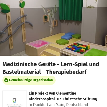
Zum Hauptinhalt springen
Erklärung zur Barrierefreiheit anzeigen
Medizinische Geräte - Lern-Spiel und
Bastelmaterial - Therapiebedarf
Gemeinnützige Organisation
Ein Projekt von
Clementine
Kinderhospital–Dr. Christ'sche Stiftung
in Frankfurt am Main, Deutschland