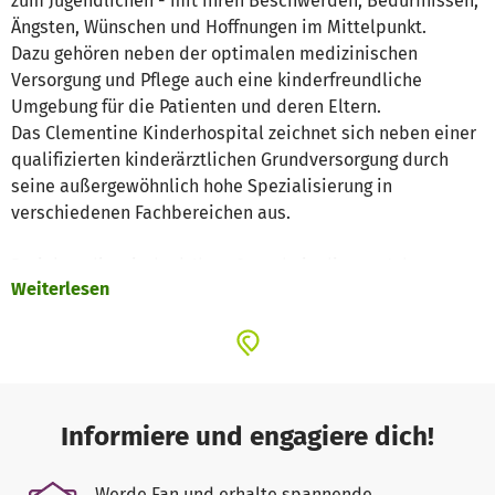
zum Jugendlichen - mit ihren Beschwerden, Bedürfnissen,
Ängsten, Wünschen und Hoffnungen im Mittelpunkt.
Dazu gehören neben der optimalen medizinischen
Versorgung und Pflege auch eine kinderfreundliche
Umgebung für die Patienten und deren Eltern.
Das Clementine Kinderhospital zeichnet sich neben einer
qualifizierten kinderärztlichen Grundversorgung durch
seine außergewöhnlich hohe Spezialisierung in
verschiedenen Fachbereichen aus.
Projekte, die wir dank Ihrer Spende in diesem Jahr
Weiterlesen
fortführen oder ermöglichen möchten:
Verschönerung der kindgerechten Ausstattung und
familienfreundlichen Umgebung am Clementine
Kinderhospital
das theaterpädagogische Projekt in der Abteilung für
Psychosomatik, an dem jährlich bis zu fünfzig junge
Informiere und engagiere dich!
Menschen teilnehmen
den wöchentlichen Besuch des Frankfurter Mitmach-
Werde Fan und erhalte spannende