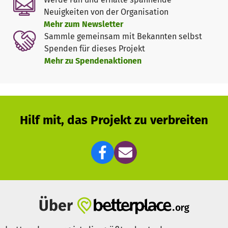
Museums ExperiMINTa, das kindgerechte
Neuigkeiten von der Organisation
naturwissenschaftliche Experimente für junge Patienten
Mehr zum Newsletter
am Clementine-Kinderhospital durchführt
Sammle gemeinsam mit Bekannten selbst
die Auswertung klinischer Daten zu seltenen
Spenden für dieses Projekt
Erkrankungen durch unsere "Studynurse", einer
Mehr zu Spendenaktionen
promovierten Biologin
die Anschaffung neuer Geräte, vor allem eines neuen
EKG-Gerätes
die Anschaffung von neuem Lern-, Spiel und
Bastelmaterial
Hilf mit, das Projekt zu verbreiten
Über