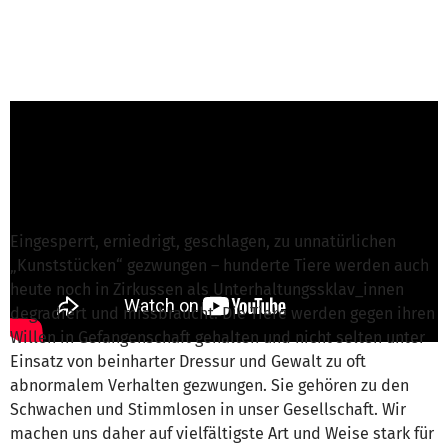
Melanie D. von ANIMALS UNITED e.V.
ist für
dieses Projekt verantwortlich
Nachricht schreiben
Eingesperrt, erniedrigt, geschlagen, zu unnatürlichen
„Kunststücken“ gezwungen – hunderte Tiere werden auch
heute noch in Zirkussen als Unterhaltungssklav_innen
degradiert und missbraucht. Die Tiere werden gegen ihren
Willen in Gefangenschaft gehalten und nicht selten unter
Einsatz von beinharter Dressur und Gewalt zu oft
abnormalem Verhalten gezwungen. Sie gehören zu den
Schwachen und Stimmlosen in unser Gesellschaft. Wir
machen uns daher auf vielfältigste Art und Weise stark für