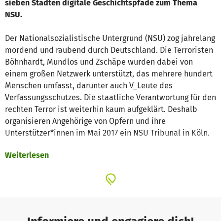
sieben Städten digitale Geschichtspfade zum Thema
NSU.
Der Nationalsozialistische Untergrund (NSU) zog jahrelang
mordend und raubend durch Deutschland. Die Terroristen
Böhnhardt, Mundlos und Zschäpe wurden dabei von
einem großen Netzwerk unterstützt, das mehrere hundert
Menschen umfasst, darunter auch V_Leute des
Verfassungsschutzes. Die staatliche Verantwortung für den
rechten Terror ist weiterhin kaum aufgeklärt. Deshalb
organisieren Angehörige von Opfern und ihre
Unterstützer*innen im Mai 2017 ein NSU Tribunal in Köln.
Weiterlesen
In unserem pädagogischen Projekt bringen wir
Jugendliche aus sieben Städten zusammen, in denen der
NSU gemordet hat.
Die Jugendlichen erarbeiten digitale
Geschichtspfade zur Geschichte des rechten Terrors in
ihrer Stadt
. Diese werden als kostenlose App
veröffentlicht.