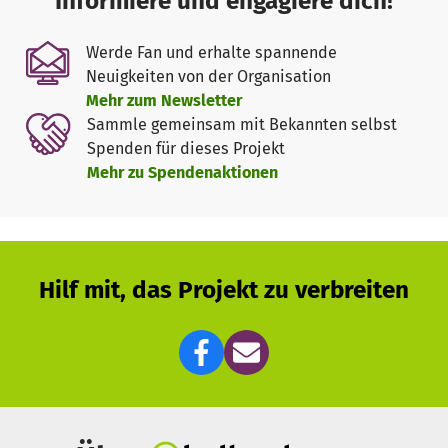
Informiere und engagiere dich!
Ein H
öhepunkt des Projekts ist die Fahrt zum NSU
Werde Fan und erhalte spannende
Tribunal nach Köln
, wo die Jugendlichen Interviews mit
Neuigkeiten von der Organisation
Aktivist*innen, Anwält*innen und anderen Expert*innen
Mehr zum Newsletter
führen werden.
Sammle gemeinsam mit Bekannten selbst
Spenden für dieses Projekt
Als kleiner geminnütziger Verein sind wir für die
Mehr zu Spendenaktionen
Umsetzung des Projekts auf Spenden angewiesen.
Unterstützt uns und helft bei der Finanzierung dieses
spannenden Vorhabens!
Hilf mit, das Projekt zu verbreiten
Jeder Beitrag zählt!