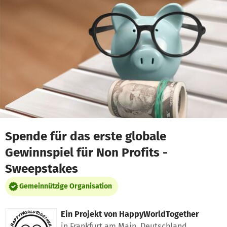
Zum Hauptinhalt springen
Erklärung zur Barrierefreiheit anzeigen
Spende für das erste globale
Gewinnspiel für Non Profits -
Sweepstakes
Gemeinnützige Organisation
Ein Projekt von
HappyWorldTogether
in Frankfurt am Main, Deutschland