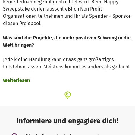
keine Teilnahmegebühr entrichtet wird. Beim Happy
Sweepstake dürfen ausschließlich Non Profit
Organisationen teilnehmen und Ihr als Spender - Sponsor
diesen Preispool.
Was sind die Projekte, die mehr positiven Schwung in die
Welt bringen?
Jede kleine Handlung kann etwas ganz großartiges
Entstehen lassen. Meistens kommt es anders als gedacht
und die positiven Auswirkungen waren vorher überhaupt
Weiterlesen
nicht absehbar. Somit ist es schwer zu sagen, was besser
oder schlechter ist. Dies erleben wir erst im Nachhinein.
Somit lassen wir einfach das Glück entscheiden, welche
Non Profit Organisation einen Boost für sein Vorhaben
bekommt.
Informiere und engagiere dich!
Machen + Glück = Erfolg.