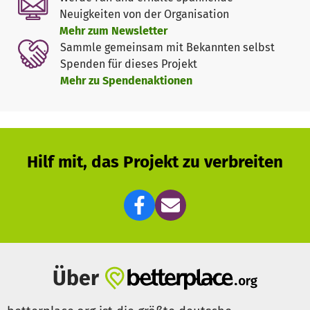
können!
Neuigkeiten von der Organisation
Mehr zum Newsletter
Spielleiter des Workshops sind Nikolas Jürgens und Nils
Sammle gemeinsam mit Bekannten selbst
Rottgardt von
Leib+Seele
, eine junge Kölner
Spenden für dieses Projekt
Produktionsfirma, die sich auf Filme von, über und mit
Mehr zu Spendenaktionen
Menschen mit Behinderung spezialisiert hat. Sie haben in
2016 das inklusive Filmprojekt
Die Götter müssen Klempner
sein
mit 17 Darstellern mit geistiger Behinderung
realisiert. (www.leibundseele.co)
Hilf mit, das Projekt zu verbreiten
Produzenten des Workshops sind Matthias Brettschneider
und Wolfgang Janßen. Sie haben in 2015 gemeinsam
Rollenfang
gegründet, die Plattform für Inklusion in Film
und Fernsehen. In 2016 haben sie gemeinsam mit der
Filmuniversität Babelsberg und vier Schauspieler_innen
mit und vier Schauspieler_innen ohne Behinderungen
bereits erste Methoden in inklusiver Schauspielarbeit
Über
erprobt.