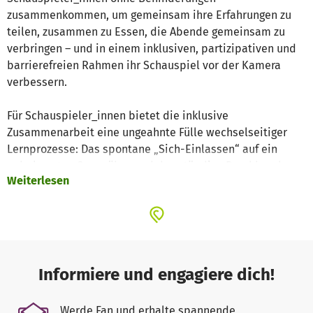
zusammenkommen, um gemeinsam ihre Erfahrungen zu
teilen, zusammen zu Essen, die Abende gemeinsam zu
verbringen – und in einem inklusiven, partizipativen und
barrierefreien Rahmen ihr Schauspiel vor der Kamera
verbessern.
Für Schauspieler_innen bietet die inklusive
Zusammenarbeit eine ungeahnte Fülle wechselseitiger
Lernprozesse: Das spontane „Sich-Einlassen“ auf ein
unbekanntes Gegenüber und das ständige Durchbrechen
Weiterlesen
der eigenen Erwartungen, wird als eine elementare
Schauspieltechnik nutzbar gemacht.
Dieser einzigartige Workshop ist auch Labor für Inklusion
als gesellschaftliche Herausforderung: Inklusion bedeutet
auch, Räume für inklusive Begegnungen auf Augenhöhe zu
Informiere und engagiere dich!
öffnen und diese für unsere Gesellschaft nutzbar zu
machen. Es gibt sehr viel, was wir voneinander lernen
Werde Fan und erhalte spannende