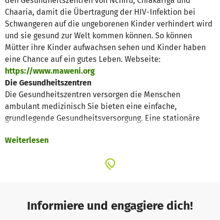
den Gesundheitszentren von Nchiru, Chiakariga und
Chaaria, damit die Übertragung der HIV-Infektion bei
Schwangeren auf die ungeborenen Kinder verhindert wird
und sie gesund zur Welt kommen können. So können
Mütter ihre Kinder aufwachsen sehen und Kinder haben
eine Chance auf ein gutes Leben. Webseite:
https://www.maweni.org
Die Gesundheitszentren
Die Gesundheitszentren versorgen die Menschen
ambulant medizinisch Sie bieten eine einfache,
grundlegende Gesundheitsversorgung. Eine stationäre
Versorgung ist nicht möglich. Unser Partner in Kenia, der
Weiterlesen
DREAM Kenya Trust, hat HIV-Ambulanzen in den
Gesundheitszentren aufgebaut.
Wir unterstützen die medizinische Versorgung für Frauen
und Kinder
In den HIV-Ambulanzen wird schwangeren Frauen ein HIV-
Test angeboten. Im Falle einer HIV-Infektion werden sie in
Informiere und engagiere dich!
das Programm zur Prävention der Mutter-Kind-