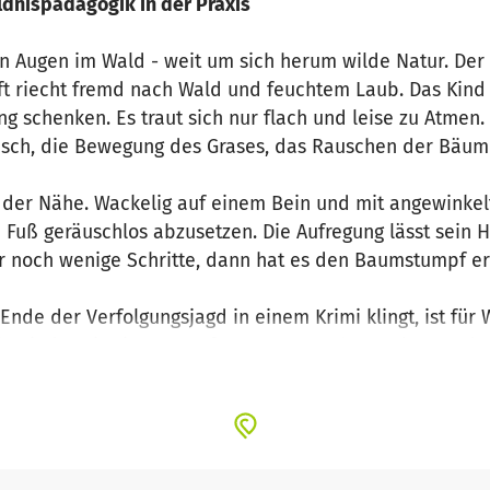
ldnispädagogik in der Praxis
n Augen im Wald - weit um sich herum wilde Natur. Der 
ft riecht fremd nach Wald und feuchtem Laub. Das Kind 
schenken. Es traut sich nur flach und leise zu Atmen. 
äusch, die Bewegung des Grases, das Rauschen der Bäum
n der Nähe. Wackelig auf einem Bein und mit angewinke
uß geräuschlos abzusetzen. Die Aufregung lässt sein H
 noch wenige Schritte, dann hat es den Baumstumpf err
Ende der Verfolgungsjagd in einem Krimi klingt, ist für
die Kinder ein riesen Spaß. Junge Menschen, erlernen d
ld zu bewegen. Sie nehmen mit verbundenen Augen bew
 auch dem noch so hart gesottenen Naturvermeider ganz
o beschreibt das Spiel „Hungrige Bären und schlafende
ererlebnis gemacht werden kann und wesentliche Elem