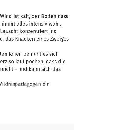
Wind ist kalt, der Boden nass
nimmt alles intensiv wahr,
Lauscht konzentriert ins
e, das Knacken eines Zweiges
lten Knien bemüht es sich
erz so laut pochen, dass die
eicht - und kann sich das
 Wildnispädagogen ein
en Fuchsgang, um sich
usst Gerüche und Geräusche
 einfach vermittelt werden.
 Bienen“, mit dem Kindern ein
ente der Wildnispädagogik