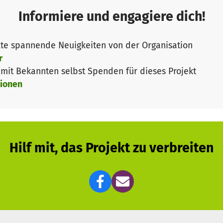
Informiere und engagiere dich!
pädagogik besteht darin, dass Menschen sich als Teil d
eben, das Aufeinander-angewiesen-sein und die Erfahru
te spannende Neuigkeiten von der Organisation
ntext eine entscheidende Rolle.
r
) Ressource Natur in achtsamer Weise zu erschließen, g
it Bekannten selbst Spenden für dieses Projekt
wierigen Lebenssituationen die Möglichkeit, Resilienz
ionen
einschaft im Wildniscamp, die gemeinsam das Leben dra
n Selbstwirksamkeit, Konfliktfähigkeit und gibt Geborg
er (Fachstelle Suchtprävention) und Franz Urfels (Fachs
 führen seit 2015 im Rahmen ihrer Präventionsarbeit re
Hilf mit, das Projekt zu verbreiten
dern und Jugendlichen aus dem Eifelkreis Bitburg-Prüm
u diesem Zweck mit freundlicher Genehmigung des Bistu
 zur Verfügung gestellt. Dieses Wildniscamp dient seit
onsansatz des Caritasverbands. Es ist für viele ein spa
r Alkohol noch Drogen akzeptiert werden und per se e