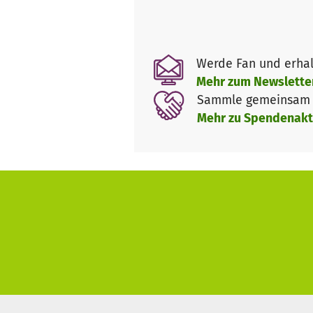
Ein Hauptanliegen der Wildnis
spielen das gemeinsame (Er)L
Werde Fan und erhal
unserem natürlichen Lebensko
Mehr zum Newslette
Die heilsame (und kostenlose!
Sammle gemeinsam m
sowie auch Erwachsenen in sch
Mehr zu Spendenakt
verstärken. Die Kraft der Gem
Selbstwert, die Wahrnehmung a
Die Wildnispädagogen Willi Bau
Caritasverband Westeifel e.V.
Angebote für Gruppen von Kin
durch. Die Pfarrei Prüm hat z
Duppacher Wald mit einer Hütte
wildnispädagogischen Präventi
Erfahrungsraum, da hier wede
wird.