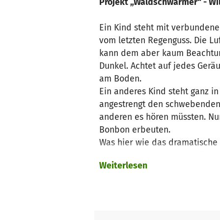
Projekt „Waldschwärmer“ - Wi
Ein Kind steht mit verbundene
vom letzten Regenguss. Die Lu
kann dem aber kaum Beachtung 
Dunkel. Achtet auf jedes Ger
am Boden.
Ein anderes Kind steht ganz i
angestrengt den schwebenden F
anderen es hören müssten. Nur
Bonbon erbeuten.
Was hier wie das dramatische 
alltägliches Erlebnis und für 
Weiterlesen
möglichst geräuschlos im Wa
der Natur wahr. All dies kann
Das oben geschilderte Szenari
Waldspaziergang zum Abenteu
spielerisch erfahren werden.