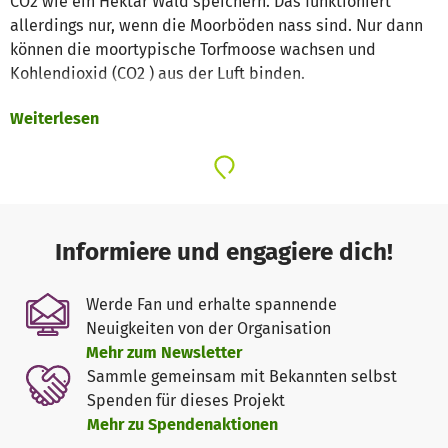
CO2 wie ein Hektar Wald speichern. Das funktioniert
allerdings nur, wenn die Moorböden nass sind. Nur dann
können die moortypische Torfmoose wachsen und
Kohlendioxid (CO2 ) aus der Luft binden.
Weiterlesen
Die Moorlandschaften in Schleswig-Holstein wurden über
die Jahrhunderte immer weiter entwässert und trocken
gelegt, um das Land wirtschaftlich zu nutzen. Dabei
bedecken sie fast 10 Prozent unserer Landesfläche und
sind Lebensraum für faszinierende Tier- und
Pflanzenarten. Daher heißt die Hauptaufgabe unserer
Informiere und engagiere dich!
Moorexpert*innen: Wasser für das Moor! Ohne Wasser
trocknen sie aus, zersetzen sich und das klimaschädliche
Werde Fan und erhalte spannende
CO2 kann somit in die Luft entweichen.
Neuigkeiten von der Organisation
Mehr zum Newsletter
So wirkt Deine Spende
Sammle gemeinsam mit Bekannten selbst
Spenden für dieses Projekt
Mit Deiner Hilfe können wir Moorflächen ankaufen und sie
Mehr zu Spendenaktionen
durch Renaturierungsmaßnahmen wieder in ihren