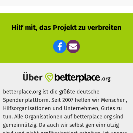
natürlichen Zustand zurückversetzen. Unsere Moor-
Expert*innen sorgen dafür, dass Entwässerungsgräben
und Rohre entfernt und verschlossen werden. Meist
werden Wälle oder Dämme aufgeschoben, in selteneren
Hilf mit, das Projekt zu verbreiten
Fällen auch Spuntwände gesetzt. Alles, damit das Wasser
bei Regenfällen auf den Flächen verbleibt und die
Torfmoose wieder wachsen können.
Deine Spende hilft, dass Moore von Klimakillern wieder zu
Klimaschützern werden. Nicht nur ein Plus für den
Klimaschutz, auch zahlreiche Pflanzen- und Tierarten
Über
profitieren von der Renaturierung.
betterplace.org ist die größte deutsche
Mehr Moor! Für Natur und Klima. Jede Spende zählt.
Spendenplattform. Seit 2007 helfen wir Menschen,
Hilfsorganisationen und Unternehmen, Gutes zu
tun. Alle Organisationen auf betterplace.org sind
gemeinnützig. Da auch wir selbst gemeinnützig