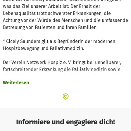
was das Ziel unserer Arbeit ist: Der Erhalt der
Lebensqualität trotz schwerster Erkrankungen, die
Achtung vor der Würde des Menschen und die umfassende
Betreuung von Patienten und ihren Familien.
* Cicely Saunders gilt als Begründerin der modernen
Hospizbewegung und Paliativmedizin.
Der Verein Netzwerk Hospiz e. V. bringt bei unheilbarer,
fortschreitender Erkrankung die Palliativmedizin sowie
die richtige Versorgung und Begleitung an Ihren
Weiterlesen
Lebensort: nach Hause in die vertraute Umgebung oder
ins Pflegeheim. Dies geschieht in Zusammenarbeit mit
Kliniken, Hausärzten und Pflegediensten und durch den
Einsatz speziell ausgebildeter
Pflegekräfte (Brückenschwestern mit Ausbildung in
"Palliative Care") und Palliativärzten. Sie erreichen uns
Informiere und engagiere dich!
rund um die Uhr!