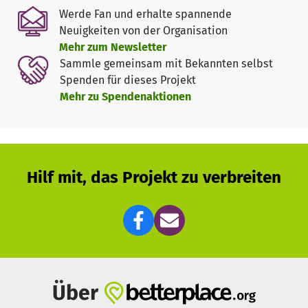
Werde Fan und erhalte spannende
Für die stundenweise Unterstützung, Entlastung und für
Neuigkeiten von der Organisation
Gespräche stehen zusätzlich die ehrenamtlichen
Mehr zum Newsletter
Hospizbegleiter zur Verfügung – für den Landkreis
Sammle gemeinsam mit Bekannten selbst
Traunstein über den Ambulanten Hospizdienst der Caritas
Spenden für dieses Projekt
und für das Berchtesgadener Land über den Hospizverein
Mehr zu Spendenaktionen
BGL e.V.
Hilf mit, das Projekt zu verbreiten
Über