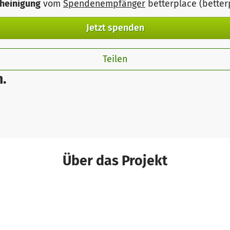
heinigung
vom
Spendenempfänger
betterplace (bette
Jetzt spenden
Teilen
.
Über das Projekt