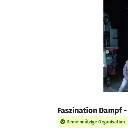
Zum Hauptinhalt springen
Erklärung zur Barrierefreiheit anzeigen
Faszination Dampf 
Gemeinnützige Organisation