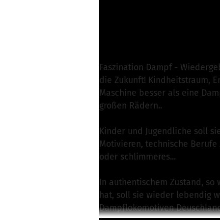
S. Nicklich von Fas
Nachricht schreibe
Faszination Dampf - Wiedergeb
die Zukunft! Kindheitstraum, 
Maschine besser als eine Damp
großen Rädern..
Kinder und Jugendliche soll sie
Motivieren, technische Berufe z
oder schlimmeres...
In authentischem Zustand, so 
hat, soll sie wieder lebendig 
Dampflokomotiven Deuschlands