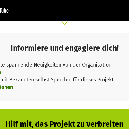
nicht durch den beeindruckenden Auftritt einer schwer
nschweren Stahl, durch Feuer, Wasser, Dampf und donn
re, nachvollziehbare und nachhaltige Ingenieurskunst 
en Menschen mit unterschiedlichstem Lebenslauf, die Mo
ln wollen.
Informiere und engagiere dich!
te spannende Neuigkeiten von der Organisation
r
it Bekannten selbst Spenden für dieses Projekt
ionen
Hilf mit, das Projekt zu verbreiten