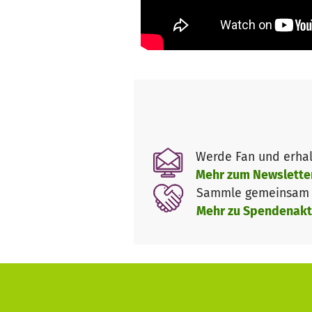
ihren Bann ziehen. Wie, wenn 
Weiterlesen
Dampflokomotive, durch tonne
die Begeisterung für anfassba
der Idee und dem Projekt steh
machen und lebendig vermitte
Werde Fan und erhal
Mehr zum Newslette
Sammle gemeinsam m
Mehr zu Spendenakt