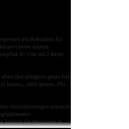
genheit als Motivation für
rkörpert keine andere
ampflok 01 1104 mit 2 Meter
alten Zeit alltäglich getan hat.
zu lassen... statt iphone, PS4
ahre Höchstleistungen erbracht
ungsstärkesten
r Technik die Menschen in