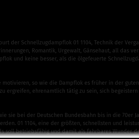
zination Dampf e.V.
ist für dieses Projekt verantwortlich
n
urt der Schnellzugdampflok 01 1104, Technik der Vergan
Erinnerungen, Romantik, Urgewalt, Gänsehaut, all das ve
flok und keine besser, als die ölgefeuerte Schnellzugd
 motivieren, so wie die Dampflok es früher in der guten 
u ergreifen, ehrenamtlich tätig zu sein, sich begeistern 
wie sie bei der Deutschen Bundesbahn bis in die 70er J
werden. 01 1104, eine der größten, schnellsten und leist
 soll betriebsfähig und damit als fahrbares Wunder de