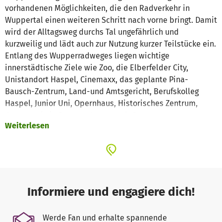
vorhandenen Möglichkeiten, die den Radverkehr in
Wuppertal einen weiteren Schritt nach vorne bringt. Damit
wird der Alltagsweg durchs Tal ungefährlich und
kurzweilig und lädt auch zur Nutzung kurzer Teilstücke ein.
Entlang des Wupperradweges liegen wichtige
innerstädtische Ziele wie Zoo, die Elberfelder City,
Unistandort Haspel, Cinemaxx, das geplante Pina-
Bausch-Zentrum, Land-und Amtsgericht, Berufskolleg
Haspel, Junior Uni, Opernhaus, Historisches Zentrum,
Gesamtschule Barmen, Innenstadt Barmen etc.
Weiterlesen
Er vollzieht den Perspektivwechsel Wupper, das zentrale
Anliegen des Vereins neue ufer Wuppertal e.V., nicht nur
abstrakt in den Köpfen, sondern physisch. Er bringt
Wuppertaler und Touristen an den Fluss, schafft
Blickbeziehungen zum und Bewegung am Fluss. Darüber
hinaus verbessert er die touristischen Möglichkeiten
Informiere und engagiere dich!
Wuppertals entscheidend, indem er den Erfolg der
Nordbahntrasse in die Stadtmitte hinunter trägt. Es
Werde Fan und erhalte spannende