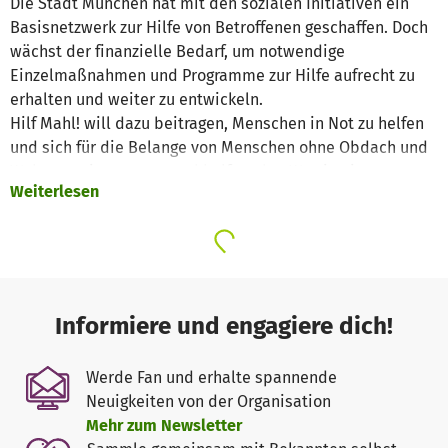
Die Stadt München hat mit den sozialen Initiativen ein
Basisnetzwerk zur Hilfe von Betroffenen geschaffen. Doch
wächst der finanzielle Bedarf, um notwendige
Einzelmaßnahmen und Programme zur Hilfe aufrecht zu
erhalten und weiter zu entwickeln.
Hilf Mahl! will dazu beitragen, Menschen in Not zu helfen
und sich für die Belange von Menschen ohne Obdach und
Wohnung einzusetzen und helfen, den Weg in ein
Weiterlesen
würdevolles Leben zu erleichtern.
Hilf Mahl! ist ein „Crowd Support Projekt“, bei dem
Restaurants ihre Gäste um einen freiwilligen Euro pro
Tisch bitten. Teilnehmende Restaurants sind: Yum,
Spicery, Les Deux, Guido am Dom, Freisinger Hof, Das
Informiere und engagiere dich!
Herzog, Bapas, Hoiz, Huber, Salzkruste, The Grill, Tian,
Victorian House, Max Pett und andere.
Werde Fan und erhalte spannende
Mit Hilfe von weiteren privaten Spenden konnten in den
Neuigkeiten von der Organisation
letzten 4 Hilf Mahl! Saisonen (immer von November bis
Mehr zum Newsletter
Februar) insgesamt 203.115€ gesammelt werden.