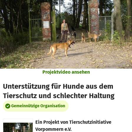
Zum Hauptinhalt springen
Erklärung zur Barrierefreiheit anzeigen
Projektvideo ansehen
Unterstützung für Hunde aus dem
Tierschutz und schlechter Haltung
Gemeinnützige Organisation
Ein Projekt von
Tierschutzinitiative
Vorpommern e.V.