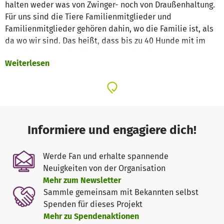
halten weder was von Zwinger- noch von Draußenhaltung.
Für uns sind die Tiere Familienmitglieder und
Familienmitglieder gehören dahin, wo die Familie ist, als
da wo wir sind. Das heißt, dass bis zu 40 Hunde mit im
Haus leben und wir diese auch nur in eine Haltung
Weiterlesen
vermitteln, die das beinhaltet.
Wir bereiten die Hunde, die teils aus schlechter Haltung
kommen, auf ein Leben in einer eigenen Familie vor. Bei
machen geht das schneller als bei anderen. Jeder Hund
ist anders und tickt dementsprechend auch anders. Sie
Informiere und engagiere dich!
werden, wenn nötig, sozialisiert und leben mit bis zu 40
Hunden in einem großen Rudel.
Werde Fan und erhalte spannende
Neuigkeiten von der Organisation
Woher kommen die Tiere? Sie kommen von überall her,
Mehr zum Newsletter
mal sind es Fundhunde von der Straße mal sind es Hund
Sammle gemeinsam mit Bekannten selbst
aus schlechten Haltungen mal sin es ... wir nehmen alle
Spenden für dieses Projekt
auf, auch die "Hoffnungslosen". Wir arbeiten auch mit
Mehr zu Spendenaktionen
anderen Vereinen zusammen, die dann bei uns ihre