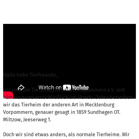
T. Manges von Tierschutzinitiative
Vorpommern e.V.
ist für dieses Projekt
verantwortlich
Nachricht schreiben
Hallo liebe Tierfreunde,
wir sind die Tierschutzinitiative Vorpommern e.V. und
kümmern uns ausschließlich um Hunde. Daher betreiben
wir das Tierheim der anderen Art in Mecklenburg
Vorpommern, genauer gesagt in 1859 Sundhagen OT.
Miltzow, Jeeserweg 1.
Doch wir sind etwas anders, als normale Tierheime. Wir