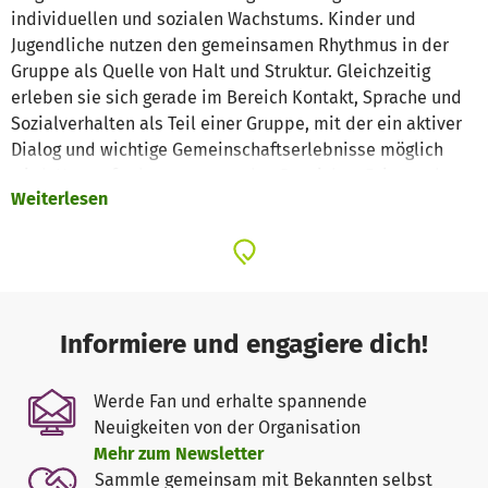
individuellen und sozialen Wachstums. Kinder und
Jugendliche nutzen den gemeinsamen Rhythmus in der
Gruppe als Quelle von Halt und Struktur. Gleichzeitig
erleben sie sich gerade im Bereich Kontakt, Sprache und
Sozialverhalten als Teil einer Gruppe, mit der ein aktiver
Dialog und wichtige Gemeinschaftserlebnisse möglich
wird. Herausforderungen aus den Bereichen Fein- und
Weiterlesen
Grobmotorik, Koordination, Aufmerksamkeit, auditive
Wahrnehmung und Konzentration werden in einem
spielerischen und motivierenden Kontext Schritt für
Schritt immer besser bewältigt. Diese wichtigen
Erfolgserlebnisse ermöglichen so zudem immer wieder
Impulse in den Bereichen Selbst- bewusstsein und
Informiere und engagiere dich!
Selbstwertgefühl. Für die therapeutische Projektarbeit
bietet Musik dabei ein ungeheures Potential. An Gitarre,
Werde Fan und erhalte spannende
Bass, Schlagzeug, Gesang, Klavier oder anderen
Neuigkeiten von der Organisation
Instrumenten Teil einer Band zu werden übt hier eine ganz
Mehr zum Newsletter
besondere Faszination auf Kinder und Jugendliche aus. So
Sammle gemeinsam mit Bekannten selbst