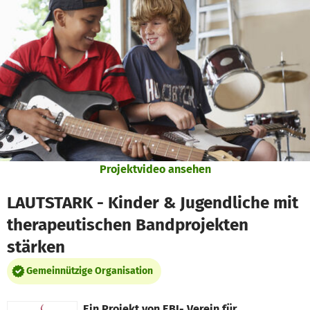
Zum Hauptinhalt springen
Erklärung zur Barrierefreiheit anzeigen
Projektvideo ansehen
LAUTSTARK - Kinder & Jugendliche mit
therapeutischen Bandprojekten
stärken
Gemeinnützige Organisation
Ein Projekt von
EBI- Verein für