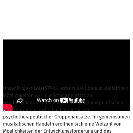
R. Lipp-Thomas von EBI- Verein für
Entwicklungsbegleitung e.V.
ist für dieses
Projekt verantwortlich
Nachricht schreiben
Unser Projekt
LAUT
STARK ergänzt die überaus vielfältigen
Möglichkeiten der musiktherapeutischen
Bandprojektarbeit mit klassisch musiktherapeutischen
Interventionen sowie den Erkenntnissen
psychotherapeutischer Gruppenansätze. Im gemeinsamen
musikalischen Handeln eröffnen sich eine Vielzahl von
Möglichkeiten der Entwicklungsförderung und des