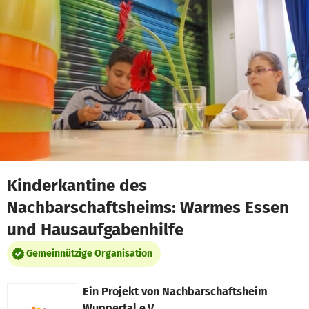
Zum Hauptinhalt springen
Erklärung zur Barrierefreiheit anzeigen
Kinderkantine des
Nachbarschaftsheims: Warmes Essen
und Hausaufgabenhilfe
Gemeinnützige Organisation
Ein Projekt von
Nachbarschaftsheim
Wuppertal e.V.