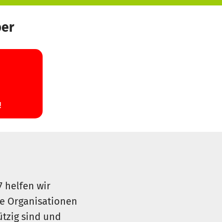
 zu bilden.
ierigen Themen ist es oftmals
ber
r uns:
ut auf unserer Homepage
7 helfen wir
le Organisationen
ützig sind und