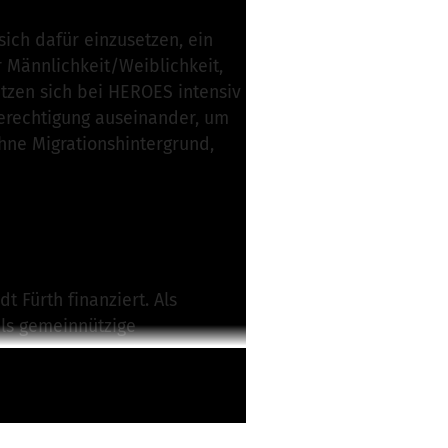
sich dafür einzusetzen, ein
 Männlichkeit/Weiblichkeit,
etzen sich bei HEROES intensiv
berechtigung auseinander, um
hne Migrationshintergrund,
 Fürth finanziert. Als
als gemeinnützige
esen um das Projekt HEROES
n!“ (ein ehem. Gruppenleiter