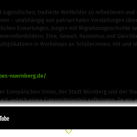
Jugendlichen, tradierte Weltbilder zu reflektieren und 
ren – unabhängig von patriarchalen Vorstellungen über
tlichen Erwartungen. Jungen mit Migrationsgeschichte s
Männerrollenbildern, Ehre, Gewalt, Rassismus und Gleich
ultiplikatoren in Workshops an Schüler:innen, mit und o
roes-nuernberg.de/
der Europäischen Union, der Stadt Nürnberg und der Stadt
e.V. jedoch einen Eigenmittelanteil aufbringen. Da wir 
inne erzielen, sind wir essentiell auf Spenden angewi
l es heldenhaft ist, für das, woran man glaubt einzustehe