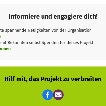
ten:
Informiere und engagiere dich!
ationsgeschichte im Alter von 15-23 Jahren setzen sich 
estimmung, Geschlechterrollen, Ehre und Rassismus ausei
te spannende Neuigkeiten von der Organisation
zu geben, sich mit der eigenen Identität auseinanderset
r
distanzieren zu können und eigene Denk- und Verhalte
it Bekannten selbst Spenden für dieses Projekt
iningsphase findet eine Zertifizierung zu anerkannten H
ionen
ität irgendwie näher kennen, indem man einfach das aus
rojektteilnehmer
Jungs die Möglichkeit, Workshops an Schulen und Jugend
Hilf mit, das Projekt zu verbreiten
nd Jungen zu unterschiedlichen Themen möglich. Gerne
im Namen der Ehre
und
Identität
in einer Klasse an
.
Ziel 
ahrungen und persönlichen Veränderungen an andere J
 ihre Denkstrukturen, die gesellschaftlichen Machtstruk