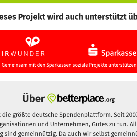
n Umfelds zu hinterfragen und sich eine eigene Meinung
nke der Peer-Education zugrunde, denn gerade bei schw
eses Projekt wird auch unterstützt ü
n anderen Jugendlichen lernen können.
wissen? Lest den Bericht der Süddeutschen Zeitung übe
bayern/heroes-nuernberg-projekt-1.4397975 oder scha
g.de
k und Facebook!
Über
t die größte deutsche Spendenplattform. Seit 200
ganisationen und Unternehmen, Gutes zu tun. Al
rg sind gemeinnützig. Da auch wir selbst gemeinn