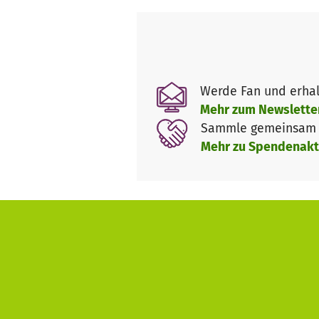
der HEROES Nürnberg)
HEROES arbeitet in zwei Schrit
Männliche Jugendliche mit Migr
Themen wie Identität, Selbstb
Werde Fan und erhal
Jugendlichen die Möglichkeit 
Mehr zum Newslette
patriachalen Machtstrukturen 
Sammle gemeinsam m
Ende der circa einjährigen Tra
Mehr zu Spendenakt
"Man lernt seine eigene Ident
sagen wollte." erzählt Melih, P
Im zweiten Schritt haben die 
sind Workshops für Mädchen u
Workshops zu
Unterdrückung 
Trainingsphase gemachten Erf
Diese haben so die Möglichkeit