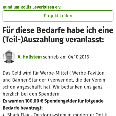
Zum Hauptinhalt springen
Erklärung zur Barrierefreiheit anzeigen
Rund um Rollis Leverkusen e.V.
Projekt teilen
Für diese Bedarfe habe ich eine
(Teil-)Auszahlung veranlasst:
A. Hollstein
schrieb am 04.10.2016
Das Geld wird für Werbe-Mittel ( Werbe-Pavillon
und Banner-Ständer ) verwendet, die der Verein
schon angeschafft hat. Wir bedanken uns ganz
herzlich bei den Spendern.
Es wurden 100,00 € Spendengelder für folgende
Bedarfe beantragt:
Shark Flag - Outdoorsystem in moderner Optik