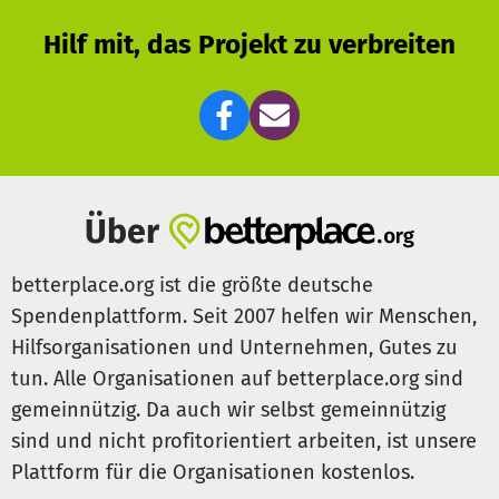
Begleitend setzen sich die Sänger*innen in thematisch
abgestimmten Seminaren und Vorlesungen der
Hilf mit, das Projekt zu verbreiten
KölnerKinderUni mit den Inhalten und Hintergründen der
Musik auf altersgerechtem Niveau auseinander. Hierbei
bringen Dozent*innen und Professor*innen der Kölner
Universität sowie externe Expert*innen ihr jeweiliges
Fachwissen ein.
Mehr Infos zum Chor finden Sie unter
Über
www.koelnerkinderuni-chor.de
betterplace.org ist die größte deutsche
Spendenbedarf:
Spendenplattform. Seit 2007 helfen wir Menschen,
Hilfsorganisationen und Unternehmen, Gutes zu
Um in kleineren Gruppen proben zu können, für Proben
tun. Alle Organisationen auf betterplace.org sind
und Auftritte einen Pianisten zu finanzieren oder um die
individuelle Förderung durch Stimmbildung anbieten zu
gemeinnützig. Da auch wir selbst gemeinnützig
können, ist der Chor auf Spenden angewiesen. Der Chor
sind und nicht profitorientiert arbeiten, ist unsere
soll jedoch für alle Kinder unabhängig von den
Plattform für die Organisationen kostenlos.
finanziellen Möglichkeiten der Eltern zugänglich bleiben.