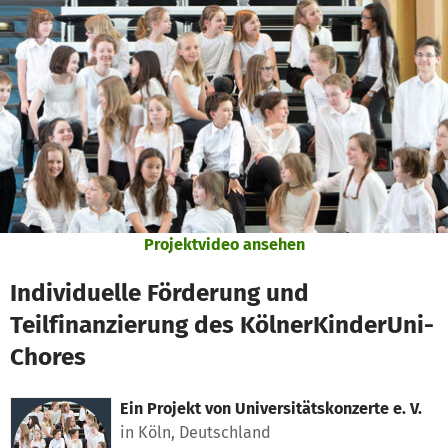
Zum Hauptinhalt springen
Erklärung zur Barrierefreiheit anzeigen
Projektvideo ansehen
Individuelle Förderung und
Teilfinanzierung des KölnerKinderUni-
Chores
Ein Projekt von
Universitätskonzerte e. V.
in Köln, Deutschland