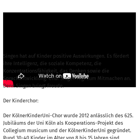
Joachim G. von Universitätskonzerte e. V.
ist
für dieses Projekt verantwortlich
Nachricht schreiben
Singen hat auf Kinder positive Auswirkungen. Es fördert
ihre Intelligenz, die soziale Kompetenz, die
Konzentrationsfähigkeit, das Denken sowie die
Sprachentwicklung. Und: Singen regt zum Mitmachen an.
Denn Singen bringt Freude.
Der Kinderchor:
Der KölnerKinderUni-Chor wurde 2012 anlässlich des 625.
Jubiläums der Uni Köln als Kooperations-Projekt des
Collegium musicum und der KölnerKinderUni gegründet.
Rund 30-40 Kinder im Alter von 8 bis 15 Jahren sind