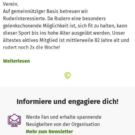
Verein.
Auf gemeinnütziger Basis betreuen wir
Ruderinteressierte. Da Rudern eine besonders
gelenkschonende Möglichkeit ist, sich fit zu halten, kann
dieser Sport bis ins hohe Alter ausgeübt werden. Unser
ältestes aktives Mitglied ist mittlerweile 82 Jahre alt und
rudert noch 2x die Woche!
Weiterlesen
Unser Anliegen:
Unser Vereinshaus wird regelmäßig renoviert, was
größtenteils in Eigenleistung erfolgt. Trotzdem besteht für
den Gebäudeunterhalt permanenter Finanzbedarf und
Informiere und engagiere dich!
speziell für die technischen Belange müssen häufig
Firmen beauftragt werden.
Werde Fan und erhalte spannende
Neuigkeiten von der Organisation
Derzeit erleben wir eine sehr erfreuliche Entwicklung in
Mehr zum Newsletter
Sachen neue Mitglieder. Aufgrund dessen reicht unser