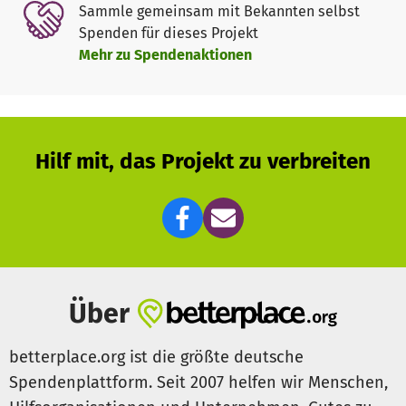
Sammle gemeinsam mit Bekannten selbst
Bootsmaterial leider nicht mehr aus.
Spenden für dieses Projekt
Mehr zu Spendenaktionen
Für diese beiden sehr finanzintensiven Aufgaben sind wir
auf monetäre Unterstützung angewiesen.
Jede auch noch so kleine Spende hilft, den Vereinsbetrieb
aufrecht zu erhalten und den Ruderbegeisterten weiterhin
Hilf mit, das Projekt zu verbreiten
die Möglichkeit zu bieten, eine der schönsten Sportarten
auszuüben.
Da es sich um ein gemeinnützigen Verein handelt, wird
allen, die ihre Spende geltend machen können, eine
Spendenbescheinigung ausgestellt.
Über
betterplace.org ist die größte deutsche
Spendenplattform. Seit 2007 helfen wir Menschen,