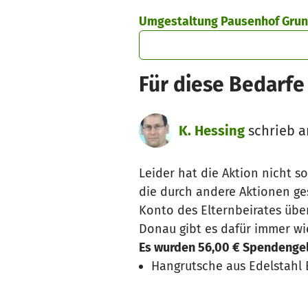
Zum Hauptinhalt springen
Erklärung zur Barrierefreiheit anzeigen
Umgestaltung Pausenhof Gru
Für diese Bedarfe 
K. Hessing
schrieb a
Leider hat die Aktion nicht s
die durch andere Aktionen ge
Konto des Elternbeirates über
Donau gibt es dafür immer wi
Es wurden 56,00 € Spendengel
Hangrutsche aus Edelstahl 