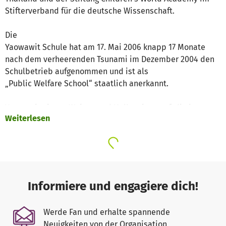
Stifterverband für die deutsche Wissenschaft.
Die
Yaowawit Schule hat am 17. Mai 2006 knapp 17 Monate
nach dem verheerenden Tsunami im Dezember 2004 den
Schulbetrieb aufgenommen und ist als
„Public Welfare School“ staatlich anerkannt.
Yaowawit nimmt Waisen und Halbwaisen auf, die im
Weiterlesen
Tsunami oder durch anderen Tragödien ihre Eltern
verloren haben. Yaowawit kümmert sich auch um Kinder,
die aus besonders armen und sozial schwierigen
Verhältnissen stammen und deren Eltern die
Basisversorgung ihrer Kinder wie Ernährung, Sicherheit,
emotionale Zuwendung, Erziehung und Bildung nicht
Informiere und engagiere dich!
leisten können.
In der gesamten Gegend ist die Erwerbsmöglichkeit der
Werde Fan und erhalte spannende
Erwachsenen, nicht nur durch den Tsunami, drastisch
Neuigkeiten von der Organisation