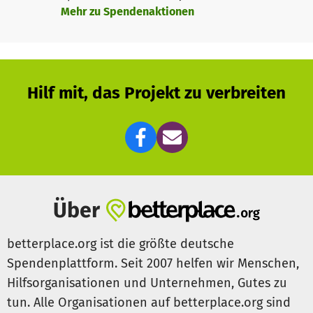
gewachsen. In den neuen Räumlichkeiten (am
Mehr zu Spendenaktionen
Rosengarten 10, in unmittelbarer Nähe des Wohnzimmers)
entsteht mit dem Welcome In! Studio ein einzigartiges
Kreativzentrum für interkulturelles Ehrenamt, samt
Vereinsbüro, Tagungsraum und Medienraum.
Hilf mit, das Projekt zu verbreiten
Für all unsere Ideen brauchen wir helfende Hände und
Spenden, die uns bei der Umsetzung unterstützen.
Vielen Dank den zahlreichen Menschen, die uns bereits
geholfen haben!
Über
betterplace.org ist die größte deutsche
Spendenplattform. Seit 2007 helfen wir Menschen,
Hilfsorganisationen und Unternehmen, Gutes zu
tun. Alle Organisationen auf betterplace.org sind