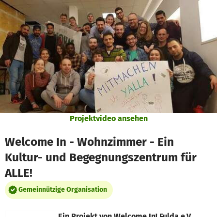
Zum Hauptinhalt springen
Erklärung zur Barrierefreiheit anzeigen
Projektvideo ansehen
Welcome In - Wohnzimmer - Ein
Kultur- und Begegnungszentrum für
ALLE!
Gemeinnützige Organisation
Ein Projekt von
Welcome In! Fulda e.V.