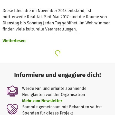
Diese Idee, die im November 2015 entstand, ist
mittlerweile Realität. Seit Mai 2017 sind die Räume von
Dienstag bis Sonntag jeden Tag geöffnet. Im Wohnzimmer
finden viele kulturelle Veranstaltungen,
Beratungsangebote, Sprachkurse und vieles mehr statt.
Weiterlesen
Hier hat jeder, egal woher er/sie kommt, die Möglichkeit,
sich zu engagieren und somit zu einem harmonischen
Miteinander aller Menschen in der Region aktiv
beizutragen.
Auf www.welcome-in.org finden Sie viele Informationen
Informiere und engagiere dich!
über das Projekt und den Verein Welcome In! Fulda e.V.,
der das Projekt trägt und neben dem Wohnzimmer auch
Werde Fan und erhalte spannende
noch viele andere ehrenamtliche Projekte betreibt.
Neuigkeiten von der Organisation
Mehr zum Newsletter
Mittlerweile sind die Vereinsräume durch die Anmietung
Sammle gemeinsam mit Bekannten selbst
eines weiteren Gebäudekomplexes im Juli 2018 auf 280m²
Spenden für dieses Projekt