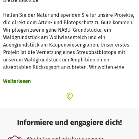
Dietzenbach.de
Helfen Sie der Natur und spenden Sie für unsere Projekte,
die direkt dem Arten- und Biotopschutz zu Gute kommen.
Wir pflegen zwei eigene NABU-Grundstücke, ein
Waldgrundstück am Wollwiesenteich und ein
Auengrundstück am Kaupenwiesengraben. Unser erstes
Projekt ist die Vernetzung eines Streuobstbiotops mit
unserem Waldgrundstück um Amphibien einen
akzeptablen Rückzugsort anzubieten. Wir wollen eine
blühende Streuobstwiese schaffen, dazu Grundstücke
Weiterlesen
pachten und den Naturschutzgedanken öffentlich wirksam
auf dieser Fläche präsentieren.
Wir brauchen Sachverstand und Werkzeuge für die
pflegerische Umsetzung. Obstbäume müssen verjüngt und
nachgepflanzt werden. Dies ist erst der Beginn. Die
Informiere und engagiere dich!
Waldfläche wird als lichter Mischwald aufgewertet. Wir
pflanzen Elsbeeren und legen eine Hirschkäferwiege an.
Werde Fan und erhalte spannende