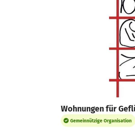
Zum Hauptinhalt springen
Erklärung zur Barrierefreiheit anzeigen
Wohnungen für Gefl
Gemeinnützige Organisation