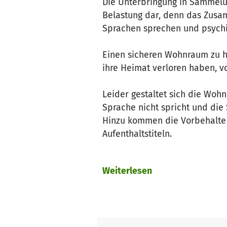
Die Unterbringung in Sammelun
Belastung dar, denn das Zusa
Sprachen sprechen und psychisc
Einen sicheren Wohnraum zu ha
ihre Heimat verloren haben, 
Leider gestaltet sich die Wo
Sprache nicht spricht und die 
Hinzu kommen die Vorbehalte
Aufenthaltstiteln.
Hier unterstützt und vermitte
Weiterlesen
und Vermietern und Eigentümer
Für Transportkosten beim Umzü
anderem Gelder.