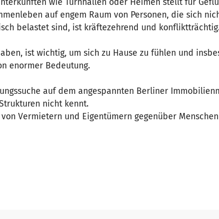
terkünften wie Turnhallen oder Heimen stellt für Geflü
mmenleben auf engem Raum von Personen, die sich nich
h belastet sind, ist kräftezehrend und konfliktträchtig
ben, ist wichtig, um sich zu Hause zu fühlen und insb
von enormer Bedeutung.
hnungssuche auf dem angespannten Berliner Immobilien
Strukturen nicht kennt.
 von Vermietern und Eigentümern gegenüber Menschen 
lt die AG Wohnen von XENION. Sie sucht Wohnungen, verm
n und unterstützt bei den Formalitäten.
gen, den Einbau von Herd und Spüle benötigt die ehre