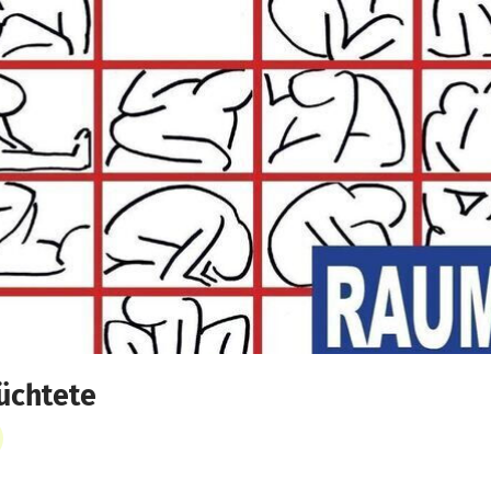
üchtete