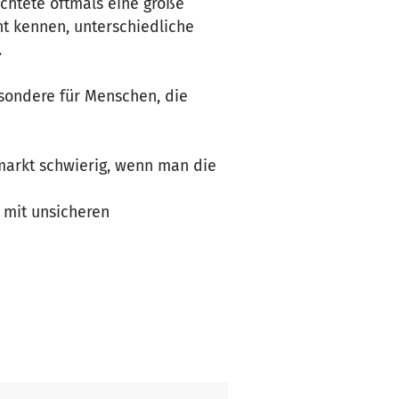
chtete oftmals eine große
t kennen, unterschiedliche
.
esondere für Menschen, die
markt schwierig, wenn man die
mit unsicheren
ittelt zwischen Geflüchteten
namtlich tätige AG unter