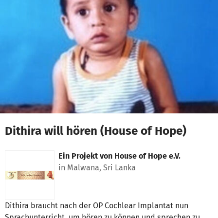
Zum Hauptinhalt springen
Erklärung zur Barrierefreiheit anzeigen
Dithira will hören (House of Hope)
Ein Projekt von
House of Hope e.V.
in Malwana, Sri Lanka
Dithira braucht nach der OP Cochlear Implantat nun
Sprachunterricht, um hören zu können und sprechen zu