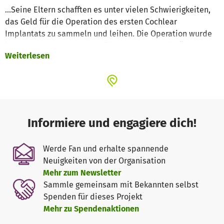
...Seine Eltern schafften es unter vielen Schwierigkeiten,
das Geld für die Operation des ersten Cochlear
Implantats zu sammeln und leihen. Die Operation wurde
im Dezember 2009 durchgeführt. Jetzt raten die Ärzte dazu,
Weiterlesen
auch das zweite Ohr mit einem Cochlear Implantat zu
versehen, denn Kinder in diesem frühen Alter haben
damit große Chancen, wieder richtig hören zu können.
...Das Kind erholt sich sehr gut nach der ersten Operation.
Dithira ist aufmerksam auf alle Geräusche und Töne. Und
Informiere und engagiere dich!
er kann nun einzelne Wörter sprechen wie “Thaththa”
(Vater), “Amma” (Mutter) und “bye”. Er kann auch schon
Werde Fan und erhalte spannende
seine Spielsachen identifizieren, wenn man ihm die
Neuigkeiten von der Organisation
Begriffe vorspricht.
Mehr zum Newsletter
Sammle gemeinsam mit Bekannten selbst
...Dithira bekommt nun dreimal pro Woche Sprachtherapie
Spenden für dieses Projekt
im Golden Key Hospital Rajagiriya, wo auch die Operation
Mehr zu Spendenaktionen
durchgeführt wurde. Die Krankenhauskosten betragen Rs.