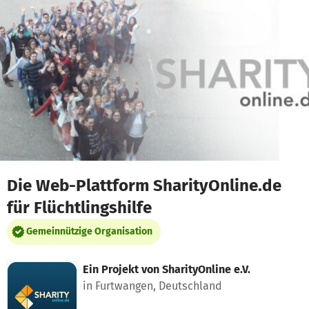
Zum Hauptinhalt springen
Erklärung zur Barrierefreiheit anzeigen
Die Web-Plattform SharityOnline.de
für Flüchtlingshilfe
Gemeinnützige Organisation
Ein Projekt von
SharityOnline e.V.
in Furtwangen, Deutschland