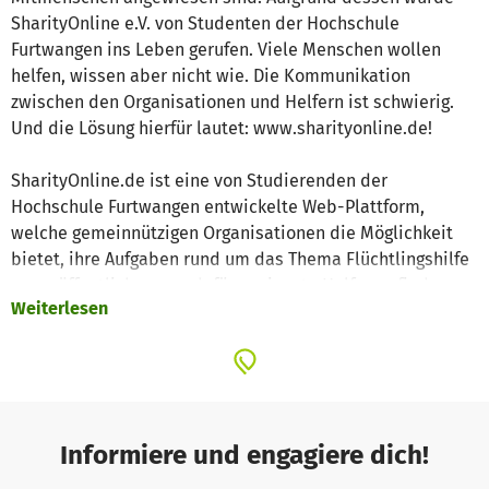
SharityOnline e.V. von Studenten der Hochschule
Furtwangen ins Leben gerufen. Viele Menschen wollen
helfen, wissen aber nicht wie. Die Kommunikation
zwischen den Organisationen und Helfern ist schwierig.
Und die Lösung hierfür lautet: www.sharityonline.de!
SharityOnline.de ist eine von Studierenden der
Hochschule Furtwangen entwickelte Web-Plattform,
welche gemeinnützigen Organisationen die Möglichkeit
bietet, ihre Aufgaben rund um das Thema Flüchtlingshilfe
zu veröffentlichen, um dafür geeignete Helfer zu finden.
Weiterlesen
SharityOnline.de ermöglicht es Helfern und
Organisationen miteinander auf der Plattform zu
kommunizieren und sich dann vor Ort über weitere
Aufgaben, Problemen und bereits gesammelten
Erfahrungen austauschen zu können. Die Reichweite der
Plattform bezieht sich auf ganz Deutschland. Durch eine
Informiere und engagiere dich!
Begrenzung des Umkreises in der Suchfunktion können die