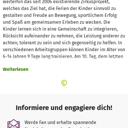
weiterhin das seit 2006 existierende Zirkusprojekt,
welches das Ziel hat, die Ferien der Kinder sinnvoll zu
gestalten und Freude an Bewegung, sportlichem Erfolg
und Spaß am gemeinsamen Erleben zu wecken. Die
Kinder lernen sich in eine Gemeinschaft zu integrieren,
Rücksicht aufeinander zu nehmen, die Leistung anderer zu
achten, tolerant zu sein und sich gegenseitig zu helfen. In
verschiedenen Arbeitsgruppen können Kinder im Alter von
6-14 Jahren 9 Tage lang trainieren. Am 10. Tag, dem letzten
Tag eines Durchganges, wird die Zirkusprämiere vor
Weiterlesen
Publikum (bestehend aus Eltern, Großeltern, Bekannten
und Verwandten sowie kommunalen Vertretern der Stadt)
präsentiert.
Der Standort von ZIDEKA+ bleibt wie bisher der PeP (PuRer
Erlebnisplatz) und wird seine Erweiterung in
Outdooraktivitäten finden, wie Paddeltouren, einem
Informiere und engagiere dich!
Besuch bei der Hunderettungsstaffel oder ähnlichen
Angeboten. Darüber hinaus werden Kreativangebote im
Werde Fan und erhalte spannende
Zusammenspiel mit der Musikwerkstatt durchgeführt, um