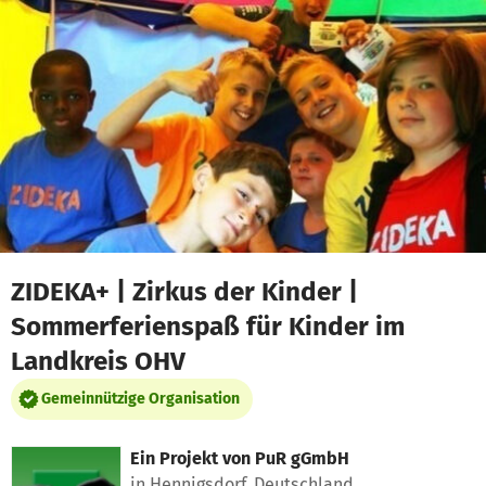
Zum Hauptinhalt springen
Erklärung zur Barrierefreiheit anzeigen
ZIDEKA+ | Zirkus der Kinder |
Sommerferienspaß für Kinder im
Landkreis OHV
Gemeinnützige Organisation
Ein Projekt von
PuR gGmbH
in Hennigsdorf, Deutschland