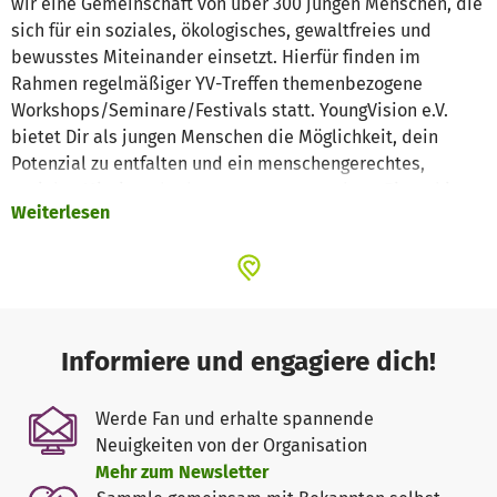
wir eine Gemeinschaft von über 300 jungen Menschen, die
sich für ein soziales, ökologisches, gewaltfreies und
bewusstes Miteinander einsetzt. Hierfür finden im
Rahmen regelmäßiger YV-Treffen themenbezogene
Workshops/Seminare/Festivals statt. YoungVision e.V.
bietet Dir als jungen Menschen die Möglichkeit, dein
Potenzial zu entfalten und ein menschengerechtes,
soziales Miteinander bewusster zu gestalten. Einmal im
Weiterlesen
Monat findet ein Wochenendtreffen statt, bei dem
Workshop zu aktuellen Themen angeboten werden.
Unsere Vision
Unsere Vision ist eine nachhaltige und respektvolle
Gesellschaft, in der ehrliche und authentische
Informiere und engagiere dich!
Kommunikation als selbstverständlich angesehen
werden. Auf den vier Ebenen Kommunikation,
Werde Fan und erhalte spannende
Konfliktbewältigung, Selbstreflexion und Selbsterfahrung
Neuigkeiten von der Organisation
können ein gesunder und nachhaltiger
Mehr zum Newsletter
zwischenmenschlicher Kontakt und ein erfülltes sowie