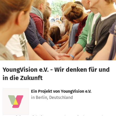
Zum Hauptinhalt springen
Erklärung zur Barrierefreiheit anzeigen
YoungVision e.V. - Wir denken für und
in die Zukunft
Ein Projekt von
YoungVision e.V.
in Berlin, Deutschland