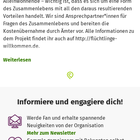
Alleinwohnende – wichtig ist, dass es sich um eine Form
des Zusammenlebens mit all den daraus resultierenden
Vorteilen handelt. Wir sind Ansprechpartner*innen für
Fragen des Zusammenlebens und bereiten die
Kostenübernahme durch Ämter vor. Alle Informationen zu
dem Projekt findet ihr auch auf http://flüchtlinge-
willkommen.de.
Weiterlesen
Durch eure bisherigen Spenden habt ihr uns ermöglicht,
eigene zukunftsfähige Strukturen aufzubauen und als
unabhängige Organisation bereits über 360 Geflüchtete in
WGs in Deutschland zu vermitteln. Außerdem habt ihr uns
beim Aufbau unseres internationalen Netzwerkes
unterstützt, was dazu geführt hat, dass unser Konzept
Informiere und engagiere dich!
bereits in 12 weiteren Ländern umgesetzt wird, was
wirklich unglaublich ist! :) Alle Informationen dazu findet
Werde Fan und erhalte spannende
ihr auf unserer internationalen Website http://refugees-
Neuigkeiten von der Organisation
welcome.net. Vielen, vielen Dank dafür!!! Ohne euch wäre
Mehr zum Newsletter
das alles nicht möglich!