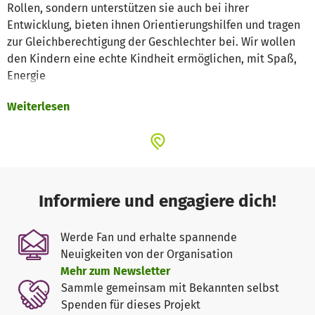
Rollen, sondern unterstützen sie auch bei ihrer
Entwicklung, bieten ihnen Orientierungshilfen und tragen
zur Gleichberechtigung der Geschlechter bei. Wir wollen
den Kindern eine echte Kindheit ermöglichen, mit Spaß,
Energie
und Ausgelassenheit.
Weiterlesen
Zur Realisierung unserer weltweiten Projekte sind wir
neben projektbezogenen Spenden vor allem auf
allgemeine Spenden angewiesen. Denn diese Spenden
können wir kurzfristig und konkret an den Stellen
einsetzen, an denen ein dringender finanzieller Bedarf
Informiere und engagiere dich!
besteht. So z.B. für kurzfristige und dringende Maßnahmen
in unseren Projekten, aber auch für die überaus wichtige
Werde Fan und erhalte spannende
Projektbegleitung sowie für Fundraisingmaßnahmen und
Neuigkeiten von der Organisation
Administration, ohne die es unmöglich wäre, ein Projekt
Mehr zum Newsletter
erfolgreich umzusetzen.
Sammle gemeinsam mit Bekannten selbst
Spenden für dieses Projekt