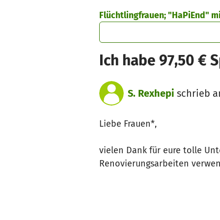
Zum Hauptinhalt springen
Erklärung zur Barrierefreiheit anzeigen
Flüchtlingfrauen; "HaPiEnd" 
Ich habe 97,50 € 
S. Rexhepi
schrieb a
Liebe Frauen*,
vielen Dank für eure tolle Un
Renovierungsarbeiten verwe