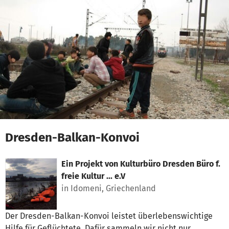
Zum Hauptinhalt springen
Erklärung zur Barrierefreiheit anzeigen
Dresden-Balkan-Konvoi
Ein Projekt von
Kulturbüro Dresden Büro f.
freie Kultur ... e.V
in Idomeni, Griechenland
Der Dresden-Balkan-Konvoi leistet überlebenswichtige
Hilfe für Geflüchtete. Dafür sammeln wir nicht nur