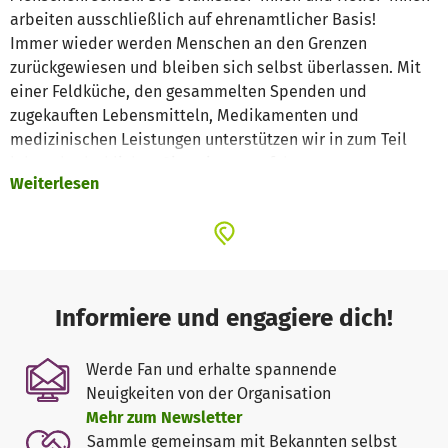
arbeiten ausschließlich auf ehrenamtlicher Basis!
Immer wieder werden Menschen an den Grenzen
zurückgewiesen und bleiben sich selbst überlassen. Mit
einer Feldküche, den gesammelten Spenden und
zugekauften Lebensmitteln, Medikamenten und
medizinischen Leistungen unterstützen wir in zum Teil
lebensbedrohlichen Situationen auf der gesamten
Weiterlesen
Balkanroute. Wir finden uns nicht damit ab, dass
Menschen sterben, die fliehen mussten!
Informiere und engagiere dich!
Werde Fan und erhalte spannende
Neuigkeiten von der Organisation
Mehr zum Newsletter
Sammle gemeinsam mit Bekannten selbst