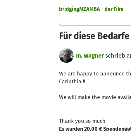
Zum Hauptinhalt springen
Erklärung zur Barrierefreiheit anzeigen
bridgingMZAMBA - der Film
Für diese Bedarfe 
m. wagner
schrieb am
We are happy to announce the
Carinthia !!
We will make the movie avail
Thank you so much
Es wurden 20,00 € Spendengel