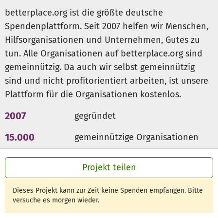
Mädchen übernommen hat.
betterplace.org ist die größte deutsche
Spendenplattform. Seit 2007 helfen wir Menschen,
Damit Fathia auch im kommenden Jahr in geschützter
Hilfsorganisationen und Unternehmen, Gutes zu
Umgebung aufwachsen kann, benötigen wir Spenden in
tun. Alle Organisationen auf betterplace.org sind
Höhe von insgesamt 6.200 Euro.
gemeinnützig. Da auch wir selbst gemeinnützig
- 5.000 Euro für Fathias Unterbringung im Internat und die
sind und nicht profitorientiert arbeiten, ist unsere
psychologische Behandlung.
Plattform für die Organisationen kostenlos.
- 12 x 100 Euro Taschengeld für Kleidung, Bücher und Dinge
2007
gegründet
des
täglichen Bedarfs.
15.000
gemeinnützige Organisationen
300 Mio €
für den guten Zweck
Wir freuen uns sehr über jede Spende!
Projekt teilen
Dieses Projekt kann zur Zeit keine Spenden empfangen. Bitte
PS: Unter www.trust-programs.org findest Du weitere
versuche es morgen wieder.
Informationen über die Arbeit der israelisch-
palästinensischen Hilfsorganisation "The Trust". Die