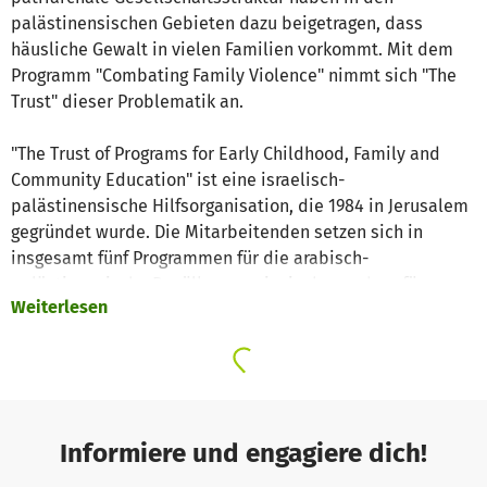
palästinensischen Gebieten dazu beigetragen, dass
häusliche Gewalt in vielen Familien vorkommt. Mit dem
Programm "Combating Family Violence" nimmt sich "The
Trust" dieser Problematik an.
"The Trust of Programs for Early Childhood, Family and
Community Education" ist eine israelisch-
palästinensische Hilfsorganisation, die 1984 in Jerusalem
gegründet wurde. Die Mitarbeitenden setzen sich in
insgesamt fünf Programmen für die arabisch-
palästinensische Bevölkerung ein, insbesondere für
Weiterlesen
Kinder, junge Frauen und Mütter in schwierigen
Lebenslagen.
Mit Einzel- und Gruppensitzungen, Hausbesuchen sowie
Paargesprächen leistet die Organisation wichtige
Unterstützung für die betroffenen Frauen und Kinder. Mit
Informiere und engagiere dich!
Vorträgen rücken die Mitarbeitenden das Thema