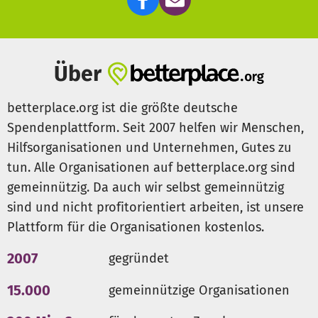
Zukunftsperspektive aufgezeigt werden, damit auch die
Kinder den Ab- und Auswanderungsgedanken aus ihrem
Vokabular streichen und mit Stolz auf ihr Schaffen blicken.
Über
„Artenschutz wird keinen Erfolg haben, wenn wir den
Menschen in den betroffenen Regionen keine nachhaltige
betterplace.org ist die größte deutsche
Existenzgrundlage ermöglichen. Es kann nicht unser Ziel
Spendenplattform. Seit 2007 helfen wir Menschen,
sein, Tiere zu retten, wenn die Menschen in ihrer
Hilfsorganisationen und Unternehmen, Gutes zu
Umgebung verhungern. Menschen, Tiere und Umwelt
tun. Alle Organisationen auf betterplace.org sind
stehen in einer sehr engen Wechselbeziehung.“ (Jane
Goodall)
gemeinnützig. Da auch wir selbst gemeinnützig
sind und nicht profitorientiert arbeiten, ist unsere
http://www.plan-verde.org/
Plattform für die Organisationen kostenlos.
2007
gegründet
15.000
gemeinnützige Organisationen