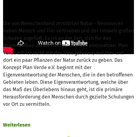
Nachricht schreiben
Die von Menschenhand zerstörten Natur - Ressourcen
haben Mensch und Tier vertrieben und der Umwelt großen
Schaden zugefügt. Es ist an der Zeit, sich für den
Wiederaufbau dieser riesigen Flächen einzusetzen. Plan
Verde e.V. ist nicht mit der Idee geboren, mal hier und
dort ein paar Pflanzen der Natur zurück zu geben. Das
Konzept Plan Verde e.V. beginnt mit der
Eigenverantwortung der Menschen, die in den betroffenen
Gebieten leben. Diese Eigenverantwortung, welche über
das Maß des Überlebens hinaus geht, ist die primäre
Herausforderung den Menschen durch gezielte Schulungen
vor Ort zu vermitteln.
Im Jahr 2019 haben wir unser Konzept ergänzt, um den
Weiterlesen
Menschen den Faktor „Natur und Umwelt“ näher zu
bringen. Es erscheint uns sehr wichtig, die Bewohner in