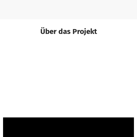
Über das Projekt
Stephan K. von Plan Verde e.V.
ist für dieses
Projekt verantwortlich